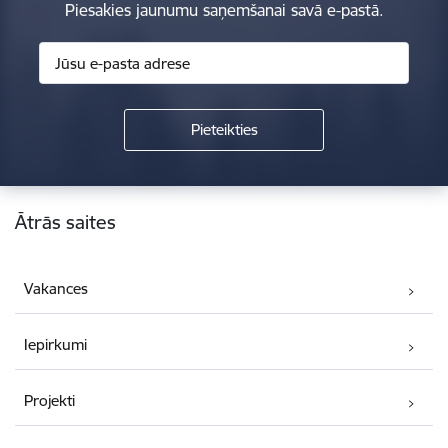
Piesakies jaunumu saņemšanai savā e-pastā.
Kājene
Ātrās saites
Vakances
Iepirkumi
Projekti