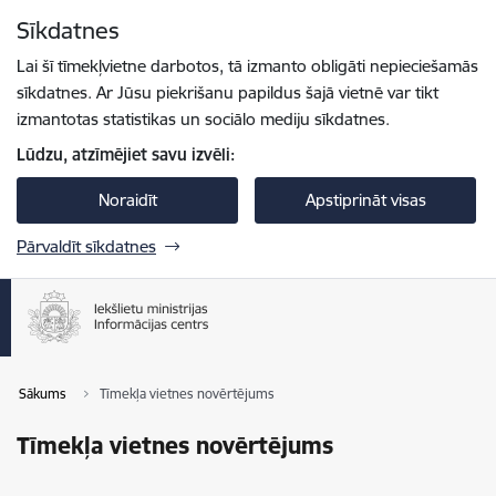
Pāriet uz lapas saturu
Sīkdatnes
Spied
lai meklētu
Enter
Lai šī tīmekļvietne darbotos, tā izmanto obligāti nepieciešamās
sīkdatnes. Ar Jūsu piekrišanu papildus šajā vietnē var tikt
izmantotas statistikas un sociālo mediju sīkdatnes.
Lūdzu, atzīmējiet savu izvēli:
Noraidīt
Apstiprināt visas
Pārvaldīt sīkdatnes
Sākums
Tīmekļa vietnes novērtējums
Tīmekļa vietnes novērtējums