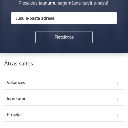
Piesakies jaunumu saņemšanai savā e-pastā.
Kājene
Ātrās saites
Vakances
Iepirkumi
Projekti