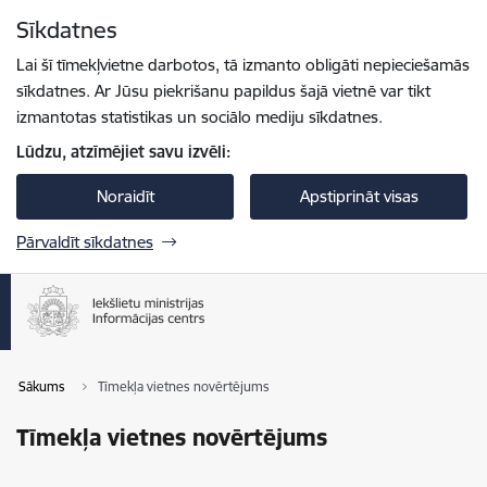
Pāriet uz lapas saturu
Sīkdatnes
Spied
lai meklētu
Enter
Lai šī tīmekļvietne darbotos, tā izmanto obligāti nepieciešamās
sīkdatnes. Ar Jūsu piekrišanu papildus šajā vietnē var tikt
izmantotas statistikas un sociālo mediju sīkdatnes.
Lūdzu, atzīmējiet savu izvēli:
Noraidīt
Apstiprināt visas
Pārvaldīt sīkdatnes
Sākums
Tīmekļa vietnes novērtējums
Tīmekļa vietnes novērtējums