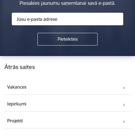
Piesakies jaunumu saņemšanai savā e-pastā.
Kājene
Ātrās saites
Vakances
Iepirkumi
Projekti