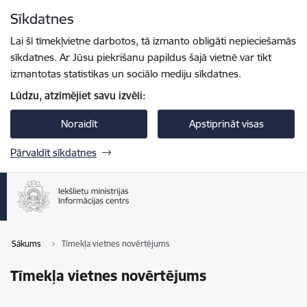
Pāriet uz lapas saturu
Sīkdatnes
Spied
lai meklētu
Enter
Lai šī tīmekļvietne darbotos, tā izmanto obligāti nepieciešamās
sīkdatnes. Ar Jūsu piekrišanu papildus šajā vietnē var tikt
izmantotas statistikas un sociālo mediju sīkdatnes.
Lūdzu, atzīmējiet savu izvēli:
Noraidīt
Apstiprināt visas
Pārvaldīt sīkdatnes
Sākums
Tīmekļa vietnes novērtējums
Tīmekļa vietnes novērtējums