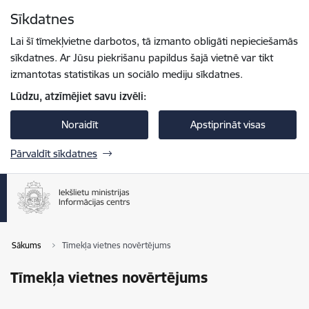
Pāriet uz lapas saturu
Sīkdatnes
Spied
lai meklētu
Enter
Lai šī tīmekļvietne darbotos, tā izmanto obligāti nepieciešamās
sīkdatnes. Ar Jūsu piekrišanu papildus šajā vietnē var tikt
izmantotas statistikas un sociālo mediju sīkdatnes.
Lūdzu, atzīmējiet savu izvēli:
Noraidīt
Apstiprināt visas
Pārvaldīt sīkdatnes
Sākums
Tīmekļa vietnes novērtējums
Tīmekļa vietnes novērtējums