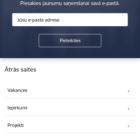
Piesakies jaunumu saņemšanai savā e-pastā.
Kājene
Ātrās saites
Vakances
Iepirkumi
Projekti