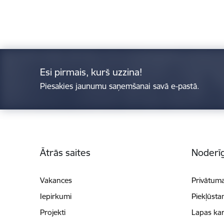
Esi pirmais, kurš uzzina!
Piesakies jaunumu saņemšanai savā e-pastā.
Kājene
Ātrās saites
Noderīg
Vakances
Privātuma
Iepirkumi
Piekļūsta
Projekti
Lapas kar