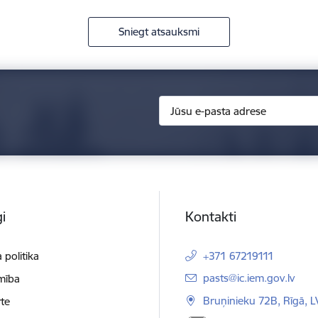
Sniegt atsauksmi
i
Kontakti
 politika
+371 67219111
E-pasts:
pasts@ic.iem.gov.lv
mība
Bruņinieku 72B, Rīgā, 
te