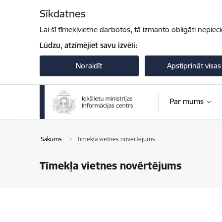
Pāriet uz lapas saturu
Sīkdatnes
Lai šī tīmekļvietne darbotos, tā izmanto obligāti nepiec
Lūdzu, atzīmējiet savu izvēli:
Noraidīt
Apstiprināt visas
Par mums
Sākums
Tīmekļa vietnes novērtējums
Tīmekļa vietnes novērtējums