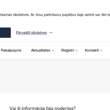
iešamās sīkdatnes. Ar Jūsu piekrišanu papildus šajā vietnē var tikt i
Pārvaldīt sīkdatnes
Pakalpojumi
Aktualitātes
Reģistri
Kontakti
Vai šī informācija bija noderīga?