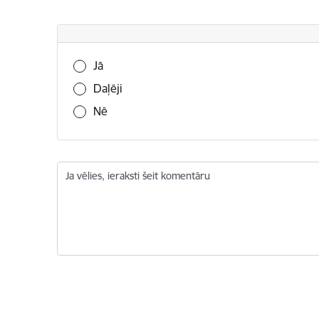
Vai šī informācija bija noderīga?
Jā
Daļēji
Nē
Ja vēlies, ieraksti šeit komentāru