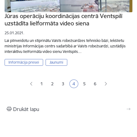
Jūras operāciju koordinācijas centrā Ventspilī
uzstādīta lielformāta video siena
25.01.2021.
Lai pilnveidotu un stiprinātu Valsts robežsardzes tehnisko bāzi, Iekšlietu
ministrijas Informācijas centrs sadarbībā ar Valsts robežsardzi, uzstādījis
interaktīvu lielformāta video sienu Ventspils…
Informācija presei
Jaunumi
Lapošana
1
2
3
4
5
6
Lapa
Lapa
Lapa
Pašreizējā lapa
Lapa
Lapa
Drukāt lapu