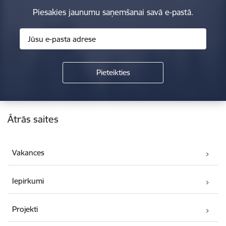
Piesakies jaunumu saņemšanai savā e-pastā.
Kājene
Ātrās saites
Vakances
Iepirkumi
Projekti