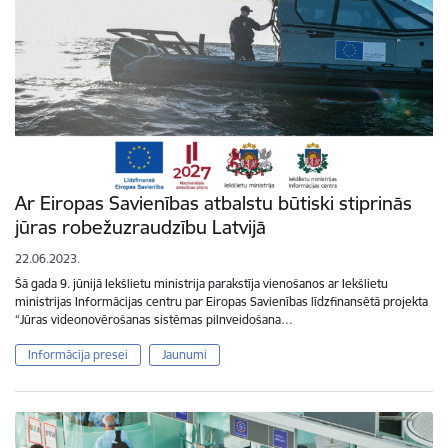
Ar Eiropas Savienības atbalstu būtiski stiprinās
jūras robežuzraudzību Latvijā
22.06.2023.
Šā gada 9. jūnijā Iekšlietu ministrija parakstīja vienošanos ar Iekšlietu
ministrijas Informācijas centru par Eiropas Savienības līdzfinansētā projekta
“Jūras videonovērošanas sistēmas pilnveidošana…
Informācija presei
Jaunumi