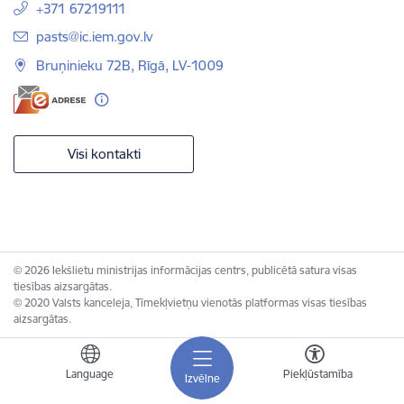
+371 67219111
E-pasts:
pasts@ic.iem.gov.lv
Bruņinieku 72B, Rīgā, LV-1009
Visi kontakti
© 2026 Iekšlietu ministrijas informācijas centrs, publicētā satura visas
tiesības aizsargātas.
© 2020 Valsts kanceleja, Tīmekļvietņu vienotās platformas visas tiesības
aizsargātas.
Language
Piekļūstamība
Izvēlne