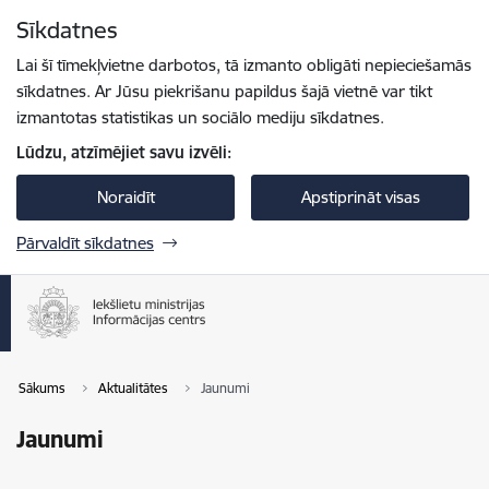
Pāriet uz lapas saturu
Sīkdatnes
Spied
lai meklētu
Enter
Lai šī tīmekļvietne darbotos, tā izmanto obligāti nepieciešamās
sīkdatnes. Ar Jūsu piekrišanu papildus šajā vietnē var tikt
izmantotas statistikas un sociālo mediju sīkdatnes.
Lūdzu, atzīmējiet savu izvēli:
Noraidīt
Apstiprināt visas
Pārvaldīt sīkdatnes
Sākums
Aktualitātes
Jaunumi
Jaunumi