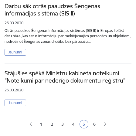
Darbu sāk otrās paaudzes Šengenas
informācijas sistēma (SIS II)
26.03.2020.
Otrās paaudzes Šengenas Informācijas sistēmas (SIS II) ir Eiropas lielākā
datu bāze, kas satur informāciju par meklējamajām personām un objektiem,
nodrošinot Šengenas zonas drošību bez pārbaužu…
Jaunumi
Stājušies spēkā Ministru kabineta noteikumi
"Noteikumi par nederīgo dokumentu reģistru"
26.03.2020.
Jaunumi
Lapošana
1
2
3
4
5
6
Lapa
Lapa
Lapa
Pašreizējā lapa
Lapa