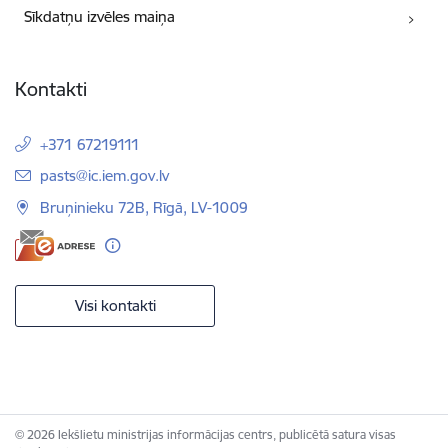
Sīkdatņu izvēles maiņa
Kontakti
+371 67219111
E-pasts:
pasts@ic.iem.gov.lv
Bruņinieku 72B, Rīgā, LV-1009
Visi kontakti
© 2026 Iekšlietu ministrijas informācijas centrs, publicētā satura visas