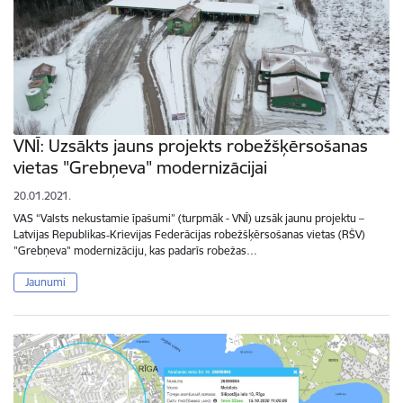
VNĪ: Uzsākts jauns projekts robežšķērsošanas
vietas "Grebņeva" modernizācijai
20.01.2021.
VAS “Valsts nekustamie īpašumi” (turpmāk - VNĪ) uzsāk jaunu projektu –
Latvijas Republikas‑Krievijas Federācijas robežšķērsošanas vietas (RŠV)
"Grebņeva" modernizāciju, kas padarīs robežas…
Jaunumi