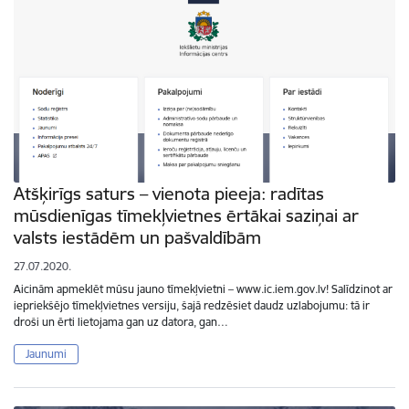
Atšķirīgs saturs – vienota pieeja: radītas
mūsdienīgas tīmekļvietnes ērtākai saziņai ar
valsts iestādēm un pašvaldībām
27.07.2020.
Aicinām apmeklēt mūsu jauno tīmekļvietni – www.ic.iem.gov.lv! Salīdzinot ar
iepriekšējo tīmekļvietnes versiju, šajā redzēsiet daudz uzlabojumu: tā ir
droši un ērti lietojama gan uz datora, gan…
Jaunumi