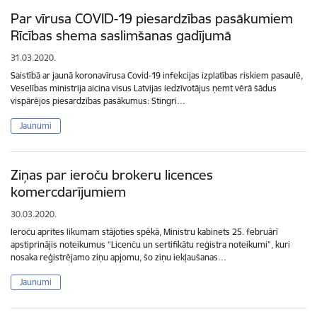
Par vīrusa COVID-19 piesardzības pasākumiem
Rīcības shema saslimšanas gadījumā
31.03.2020.
Saistībā ar jaunā koronavīrusa Covid-19 infekcijas izplatības riskiem pasaulē,
Veselības ministrija aicina visus Latvijas iedzīvotājus ņemt vērā šādus
vispārējos piesardzības pasākumus: Stingri…
Jaunumi
Ziņas par ieroču brokeru licences
komercdarījumiem
30.03.2020.
Ieroču aprites likumam stājoties spēkā, Ministru kabinets 25. februārī
apstiprinājis noteikumus “Licenču un sertifikātu reģistra noteikumi”, kuri
nosaka reģistrējamo ziņu apjomu, šo ziņu iekļaušanas…
Jaunumi