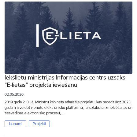
Iekšlietu ministrijas Informācijas centrs uzsāks
“E-lietas” projekta ieviešanu
02.05.2020.
2019.gada 2.jūlijā, Ministru kabinets atbalstīja projektu, kas paredz līdz 2023.
gadam izveidot vienotu elektronisko platformu, lai uzlabotu izmeklēšanas un
tiesvedības elektronisko procesu,…
Jaunumi
Projekti