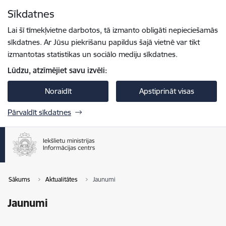
Pāriet uz lapas saturu
Sīkdatnes
Spied
lai meklētu
Enter
Lai šī tīmekļvietne darbotos, tā izmanto obligāti nepieciešamās
sīkdatnes. Ar Jūsu piekrišanu papildus šajā vietnē var tikt
izmantotas statistikas un sociālo mediju sīkdatnes.
Lūdzu, atzīmējiet savu izvēli:
Noraidīt
Apstiprināt visas
Pārvaldīt sīkdatnes
Sākums
Aktualitātes
Jaunumi
Jaunumi