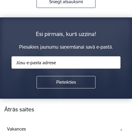
Sniegt atsauksmi
Esi pirmais, kurš uzzina!
Piesakies jaunumu saņemšanai savā e-pastā.
Kājene
Ātrās saites
Vakances