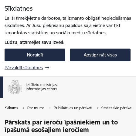
Pāriet uz lapas saturu
Sīkdatnes
Spied
lai meklētu
Enter
Lai šī tīmekļvietne darbotos, tā izmanto obligāti nepieciešamās
sīkdatnes. Ar Jūsu piekrišanu papildus šajā vietnē var tikt
izmantotas statistikas un sociālo mediju sīkdatnes.
Lūdzu, atzīmējiet savu izvēli:
Noraidīt
Apstiprināt visas
Pārvaldīt sīkdatnes
Sākums
Par mums
Publikācijas un pārskati
Statistiskie pārskati
Pārskats par ieroču īpašniekiem un to
īpašumā esošajiem ieročiem