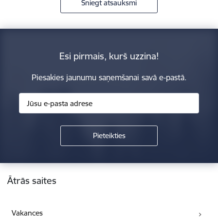
Sniegt atsauksmi
Esi pirmais, kurš uzzina!
Piesakies jaunumu saņemšanai savā e-pastā.
Kājene
Ātrās saites
Vakances