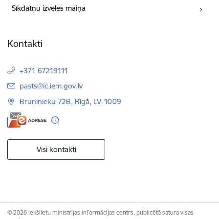
Sīkdatņu izvēles maiņa
Kontakti
+371 67219111
E-pasts:
pasts@ic.iem.gov.lv
Bruņinieku 72B, Rīgā, LV-1009
Visi kontakti
© 2026 Iekšlietu ministrijas informācijas centrs, publicētā satura visas