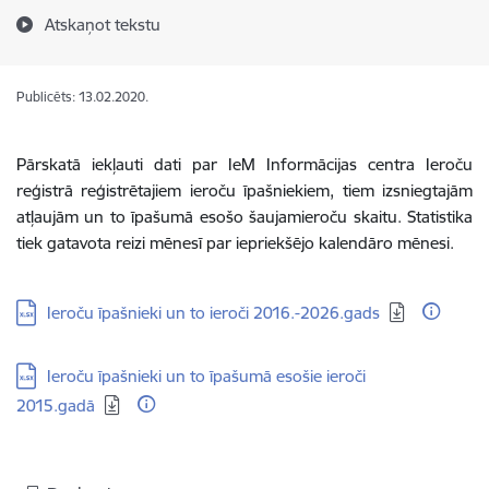
Atskaņot tekstu
Publicēts: 13.02.2020.
Pārskatā iekļauti dati par IeM Informācijas centra Ieroču
reģistrā reģistrētajiem ieroču īpašniekiem, tiem izsniegtajām
atļaujām un to īpašumā esošo šaujamieroču skaitu. Statistika
tiek gatavota reizi mēnesī par iepriekšējo kalendāro mēnesi.
Lejupielādēt:
Ieroču īpašnieki un to ieroči 2016.-2026.gads
Lejupielādēt:
Ieroču īpašnieki un to īpašumā esošie ieroči
2015.gadā