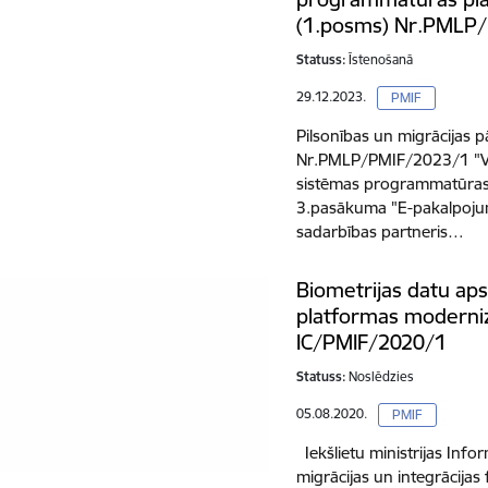
(1.posms) Nr.PMLP
Statuss:
Īstenošanā
29.12.2023.
PMIF
Pilsonības un migrācijas p
Nr.PMLP/PMIF/2023/1 "Vie
sistēmas programmatūras
3.pasākuma "E-pakalpojum
sadarbības partneris…
Biometrijas datu ap
platformas moderniz
IC/PMIF/2020/1
Statuss:
Noslēdzies
05.08.2020.
PMIF
Iekšlietu ministrijas Info
migrācijas un integrācij