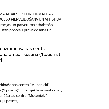
MA ATBALSTOŠO INFORMĀCIJAS
OCESU PILNVEIDOŠANA UN ATTĪSTĪBA
rācijas un patvēruma atbalstošo
aistīto procesu pilnveidošana un
u izmitināšanas centra
šana un aprīkošana (1.posms)
/1
mitināšanas centra “Mucenieki”
na (1.posms)” Projekta nosaukums: „
tināšanas centra “Mucenieki”
a (1.posms)”. …