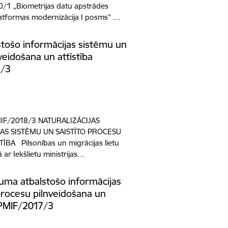
0/1 „Biometrijas datu apstrādes
latformas modernizācija I posms” …
lstošo informācijas sistēmu un
veidošana un attīstība
8/3
F/2018/3 NATURALIZĀCIJAS
AS SISTĒMU UN SAISTĪTO PROCESU
BA Pilsonības un migrācijas lietu
ar Iekšlietu ministrijas…
ruma atbalstošo informācijas
procesu pilnveidošana un
/PMIF/2017/3