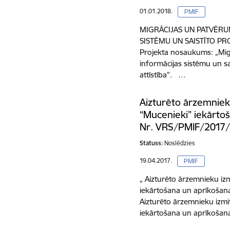
01.01.2018.
PMIF
MIGRĀCIJAS UN PATVĒRU
SISTĒMU UN SAISTĪTO PR
Projekta nosaukums: „Mig
informācijas sistēmu un s
attīstība”. …
Aizturēto ārzemniek
“Mucenieki” iekārto
Nr. VRS/PMIF/2017
Statuss:
Noslēdzies
19.04.2017.
PMIF
„ Aizturēto ārzemnieku iz
iekārtošana un aprīkoša
Aizturēto ārzemnieku izmi
iekārtošana un aprīkošan