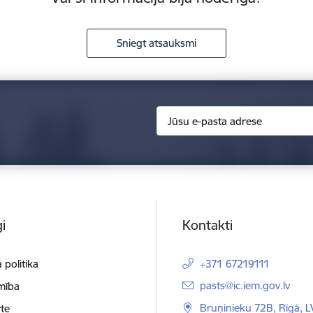
Sniegt atsauksmi
i
Kontakti
 politika
+371 67219111
E-pasts:
pasts@ic.iem.gov.lv
mība
Bruņinieku 72B, Rīgā, 
te