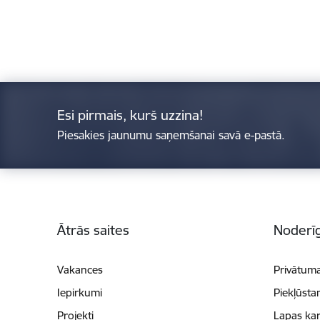
Esi pirmais, kurš uzzina!
Piesakies jaunumu saņemšanai savā e-pastā.
Kājene
Ātrās saites
Noderīg
Vakances
Privātuma
Iepirkumi
Piekļūsta
Projekti
Lapas kar