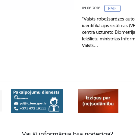
01.06.2016.
PMIF
“Valsts robežsardzes aut
identifikācijas sistēmas (V
centra uzturēto Biometrij
Iekšlietu ministrijas Infor
Valsts…
Vai šī informācija bija noderīga?