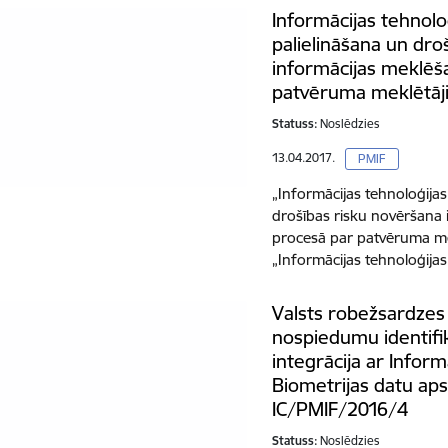
Informācijas tehnolo
palielināšana un dro
informācijas meklēš
patvēruma meklētāj
Statuss:
Noslēdzies
13.04.2017.
PMIF
„Informācijas tehnoloģijas
drošības risku novēršana
procesā par patvēruma 
„Informācijas tehnoloģija
Valsts robežsardzes
nospiedumu identifik
integrācija ar Infor
Biometrijas datu ap
IC/PMIF/2016/4
Statuss:
Noslēdzies