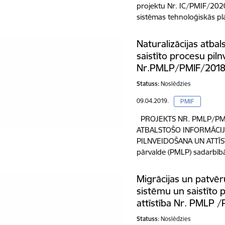
projektu Nr. IC/PMIF/202
sistēmas tehnoloģiskās p
Naturalizācijas atba
saistīto procesu piln
Nr.PMLP/PMIF/201
Statuss:
Noslēdzies
09.04.2019.
PMIF
PROJEKTS NR. PMLP/PMI
ATBALSTOŠO INFORMĀCIJ
PILNVEIDOŠANA UN ATTĪSTĪ
pārvalde (PMLP) sadarbībā 
Migrācijas un patvē
sistēmu un saistīto 
attīstība Nr. PMLP 
Statuss:
Noslēdzies