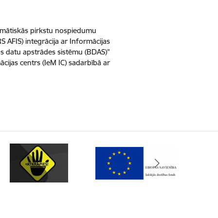
omātiskās pirkstu nospiedumu
RS AFIS) integrācija ar Informācijas
as datu apstrādes sistēmu (BDAS)”
mācijas centrs (IeM IC) sadarbībā ar