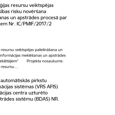
ģijas resursu veiktspējas
šības risku novēršana
anas un apstrādes procesā par
iem Nr. IC/PMIF/2017/2
 resursu veiktspējas palielināšana un
 informācijas meklēšanas un apstrādes
meklētājiem” Projekta nosaukums:
s resursu…
 automātiskās pirkstu
ācijas sistēmas (VRS AFIS)
mācijas centra uzturēto
strādes sistēmu (BDAS) NR.