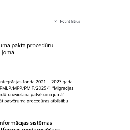
Notīrīt filtrus
ruma pakta procedūru
a jomā
integrācijas fonda 2021. – 2027.gada
. PMLP/MPP/PMIF/2025/1 “Migrācijas
edūru ieviešana patvēruma jomā”
āt patvēruma procedūras atbilstību
informācijas sistēmas
atformas modernizēšana