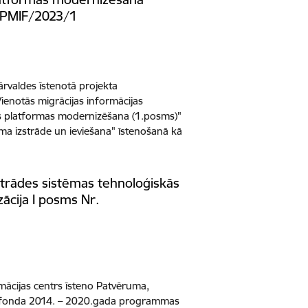
/PMIF/2023/1
ārvaldes īstenotā projekta
notās migrācijas informācijas
 platformas modernizēšana (1.posms)"
a izstrāde un ieviešana" īstenošanā kā
strādes sistēmas tehnoloģiskās
ācija I posms Nr.
rmācijas centrs īsteno Patvēruma,
as fonda 2014. – 2020.gada programmas