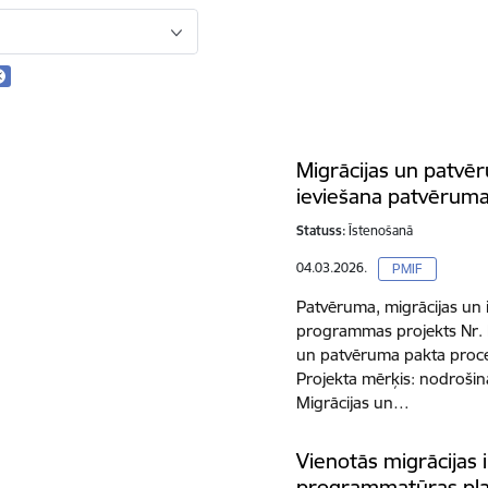
Migrācijas un patvē
ieviešana patvērum
Statuss:
Īstenošanā
04.03.2026.
PMIF
Patvēruma, migrācijas un 
programmas projekts Nr
un patvēruma pakta proc
Projekta mērķis: nodrošin
Migrācijas un…
Vienotās migrācijas 
programmatūras pl