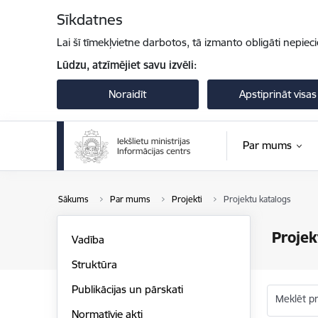
Pāriet uz lapas saturu
Sīkdatnes
Lai šī tīmekļvietne darbotos, tā izmanto obligāti nepiec
Lūdzu, atzīmējiet savu izvēli:
Noraidīt
Apstiprināt visas
Par mums
Sākums
Par mums
Projekti
Projektu katalogs
Projek
Vadība
Struktūra
Publikācijas un pārskati
Meklēt p
Normatīvie akti