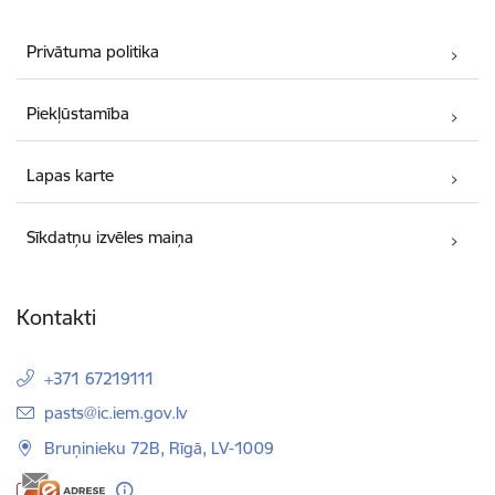
Privātuma politika
Piekļūstamība
Lapas karte
Sīkdatņu izvēles maiņa
Kontakti
+371 67219111
E-pasts:
pasts@ic.iem.gov.lv
Bruņinieku 72B, Rīgā, LV-1009