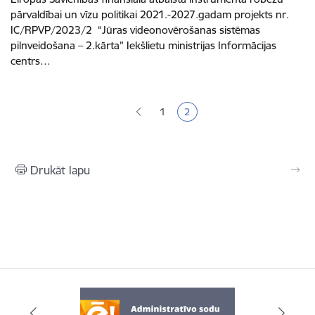
pārvaldībai un vīzu politikai 2021.-2027.gadam projekts nr.
IC/RPVP/2023/2 “Jūras videonovērošanas sistēmas
pilnveidošana – 2.kārta” Iekšlietu ministrijas Informācijas
centrs…
Lapošana
1
2
Lapa
Pašreizējā lapa
Drukāt lapu