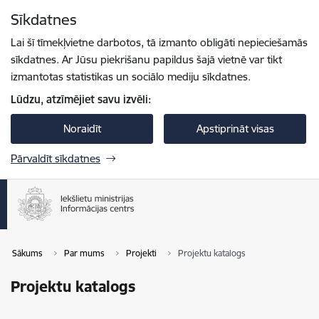
Pāriet uz lapas saturu
Sīkdatnes
Spied
lai meklētu
Enter
Lai šī tīmekļvietne darbotos, tā izmanto obligāti nepieciešamās
sīkdatnes. Ar Jūsu piekrišanu papildus šajā vietnē var tikt
izmantotas statistikas un sociālo mediju sīkdatnes.
Lūdzu, atzīmējiet savu izvēli:
Noraidīt
Apstiprināt visas
Pārvaldīt sīkdatnes
Sākums
Par mums
Projekti
Projektu katalogs
Projektu katalogs