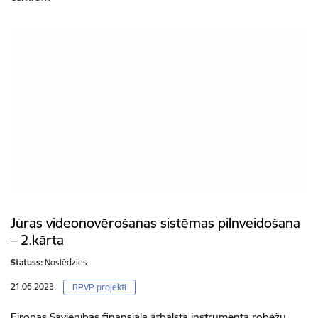
Jūras videonovērošanas sistēmas pilnveidošana
– 2.kārta
Statuss:
Noslēdzies
21.06.2023.
RPVP projekti
Eiropas Savienības finansiāla atbalsta instrumenta robežu