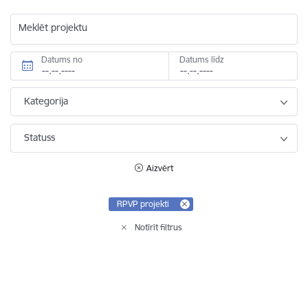
Meklēt projektu
Datums no
Datums līdz
Kategorija
Statuss
Aizvērt
RPVP projekti
Notīrīt filtrus