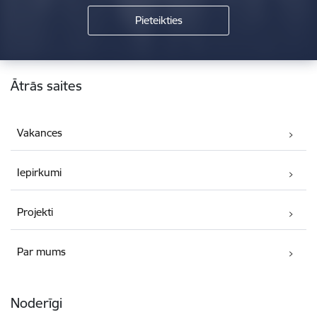
Kājene
Ātrās saites
Vakances
Iepirkumi
Projekti
Par mums
Noderīgi