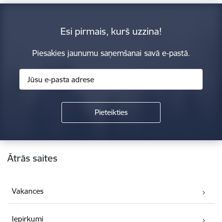
Esi pirmais, kurš uzzina!
Piesakies jaunumu saņemšanai savā e-pastā.
Kājene
Ātrās saites
Vakances
Iepirkumi