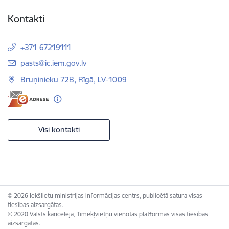
Kontakti
+371 67219111
E-pasts:
pasts@ic.iem.gov.lv
Bruņinieku 72B, Rīgā, LV-1009
Visi kontakti
© 2026 Iekšlietu ministrijas informācijas centrs, publicētā satura visas
tiesības aizsargātas.
© 2020 Valsts kanceleja, Tīmekļvietņu vienotās platformas visas tiesības
aizsargātas.