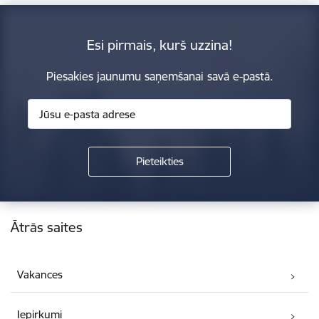
Esi pirmais, kurš uzzina!
Piesakies jaunumu saņemšanai savā e-pastā.
Kājene
Ātrās saites
Vakances
Iepirkumi