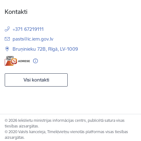
Kontakti
+371 67219111
E-pasts:
pasts@ic.iem.gov.lv
Bruņinieku 72B, Rīgā, LV-1009
Visi kontakti
© 2026 Iekšlietu ministrijas informācijas centrs, publicētā satura visas
tiesības aizsargātas.
© 2020 Valsts kanceleja, Tīmekļvietņu vienotās platformas visas tiesības
aizsargātas.