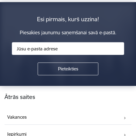
Esi pirmais, kurš uzzina!
Piesakies jaunumu saņemšanai savā e-pastā.
Kājene
Ātrās saites
Vakances
Iepirkumi