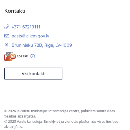
Kontakti
+371 67219111
E-pasts:
pasts@ic.iem.gov.lv
Bruņinieku 72B, Rīgā, LV-1009
Visi kontakti
© 2026 Iekšlietu ministrijas informācijas centrs, publicētā satura visas
tiesības aizsargātas.
© 2020 Valsts kanceleja, Tīmekļvietņu vienotās platformas visas tiesības
aizsargātas.