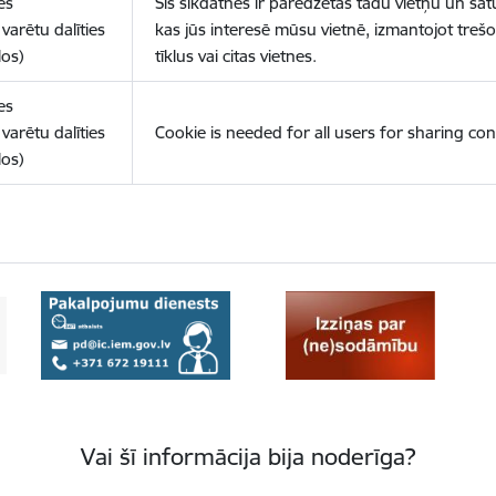
es
Šīs sīkdatnes ir paredzētas tādu vietņu un sat
varētu dalīties
kas jūs interesē mūsu vietnē, izmantojot treš
los)
tīklus vai citas vietnes.
es
varētu dalīties
Cookie is needed for all users for sharing con
los)
Vai šī informācija bija noderīga?