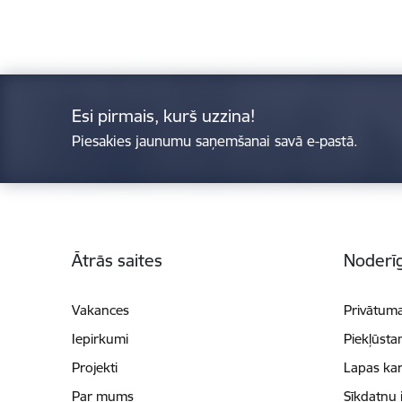
Esi pirmais, kurš uzzina!
Piesakies jaunumu saņemšanai savā e-pastā.
Kājene
Ātrās saites
Noderīg
Vakances
Privātuma
Iepirkumi
Piekļūsta
Projekti
Lapas kar
Par mums
Sīkdatņu 