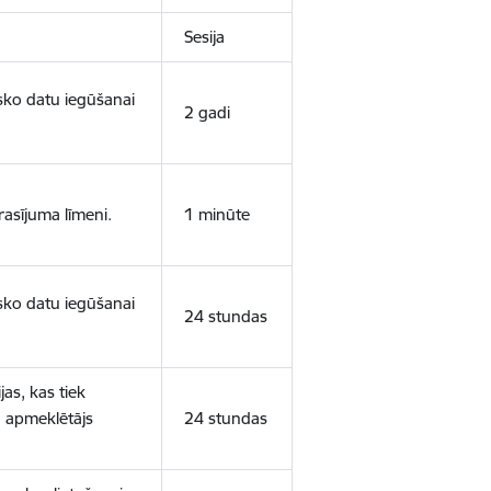
Sesija
isko datu iegūšanai
2 gadi
rasījuma līmeni.
1 minūte
isko datu iegūšanai
24 stundas
as, kas tiek
ā apmeklētājs
24 stundas