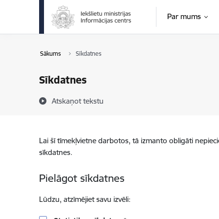
Pāriet uz lapas saturu
Par mums
Sākums
Sīkdatnes
Sīkdatnes
Atskaņot tekstu
Lai šī tīmekļvietne darbotos, tā izmanto obligāti nepiec
sīkdatnes.
Pielāgot sīkdatnes
Lūdzu, atzīmējiet savu izvēli: