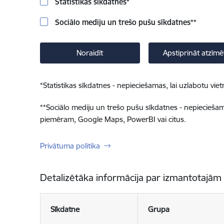
Statistikas sīkdatnes
*
Sociālo mediju un trešo pušu sīkdatnes
**
Noraidīt
Apstiprināt atzīmē
*
Statistikas sīkdatnes - nepieciešamas, lai uzlabotu v
**
Sociālo mediju un trešo pušu sīkdatnes - nepieciešamas
piemēram, Google Maps, PowerBI vai citus.
Privātuma politika
Detalizētāka informācija par izmantotajām
Sīkdatne
Grupa