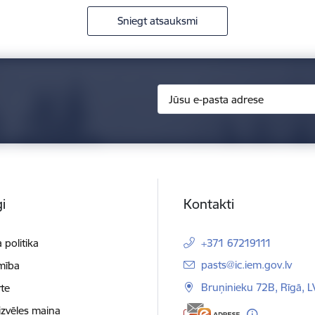
Sniegt atsauksmi
i
Kontakti
 politika
+371 67219111
E-pasts:
pasts@ic.iem.gov.lv
mība
Bruņinieku 72B, Rīgā, 
te
izvēles maiņa