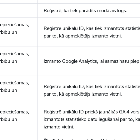
Reģistrē, ka tiek parādīts modālais logs.
nepieciešamas,
Reģistrē unikālu ID, kas tiek izmantots statist
arbību un
par to, kā apmeklētājs izmanto vietni.
nepieciešamas,
arbību un
Izmanto Google Analytics, lai samazinātu piep
nepieciešamas,
Reģistrē unikālu ID, kas tiek izmantots statist
arbību un
par to, kā apmeklētājs izmanto vietni.
nepieciešamas,
Reģistrē unikālu ID priekš jaunākās GA 4 versij
arbību un
izmantots statistisko datu iegūšanai par to, k
izmanto vietni.