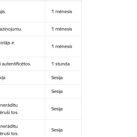
jis.
1 mēnesis
 paziņojumu.
1 mēnesis
otājs ir
1 mēnesis
 autentificētos.
1 stunda
kļa.
Sesija
Sesija
 nerādītu
Sesija
ēruši tos.
 nerādītu
Sesija
ēruši tos.