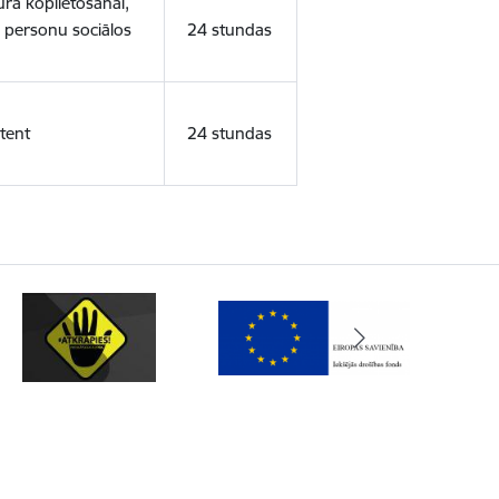
ura koplietošanai,
o personu sociālos
24 stundas
tent
24 stundas