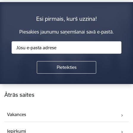
Esi pirmais, kurš uzzina!
Piesakies jaunumu saņemšanai savā e-pastā.
Kājene
Ātrās saites
Vakances
Iepirkumi