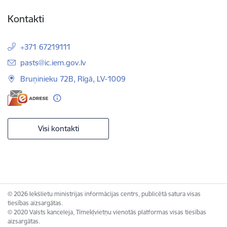
Kontakti
+371 67219111
E-pasts:
pasts@ic.iem.gov.lv
Bruņinieku 72B, Rīgā, LV-1009
Visi kontakti
© 2026 Iekšlietu ministrijas informācijas centrs, publicētā satura visas
tiesības aizsargātas.
© 2020 Valsts kanceleja, Tīmekļvietņu vienotās platformas visas tiesības
aizsargātas.