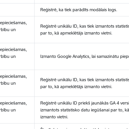
Reģistrē, ka tiek parādīts modālais logs.
nepieciešamas,
Reģistrē unikālu ID, kas tiek izmantots statist
arbību un
par to, kā apmeklētājs izmanto vietni.
nepieciešamas,
arbību un
Izmanto Google Analytics, lai samazinātu piep
nepieciešamas,
Reģistrē unikālu ID, kas tiek izmantots statist
arbību un
par to, kā apmeklētājs izmanto vietni.
nepieciešamas,
Reģistrē unikālu ID priekš jaunākās GA 4 versij
arbību un
izmantots statistisko datu iegūšanai par to, k
izmanto vietni.