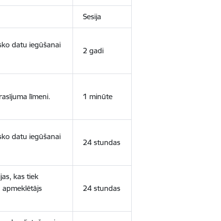
Sesija
isko datu iegūšanai
2 gadi
rasījuma līmeni.
1 minūte
isko datu iegūšanai
24 stundas
as, kas tiek
ā apmeklētājs
24 stundas