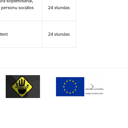
ura koplietošanai,
o personu sociālos
24 stundas
tent
24 stundas