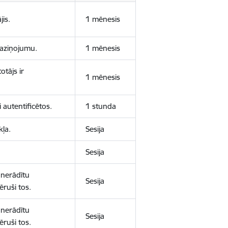
jis.
1 mēnesis
 paziņojumu.
1 mēnesis
otājs ir
1 mēnesis
 autentificētos.
1 stunda
kļa.
Sesija
Sesija
 nerādītu
Sesija
ēruši tos.
 nerādītu
Sesija
ēruši tos.