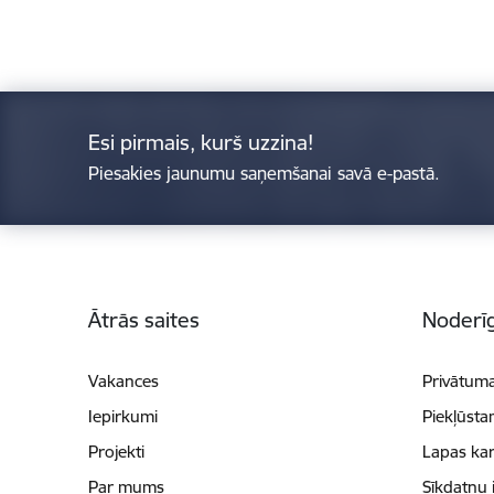
Esi pirmais, kurš uzzina!
Piesakies jaunumu saņemšanai savā e-pastā.
Kājene
Ātrās saites
Noderīg
Vakances
Privātuma
Iepirkumi
Piekļūsta
Projekti
Lapas kar
Par mums
Sīkdatņu 