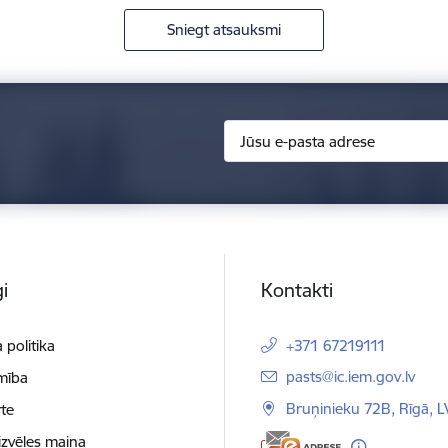
Sniegt atsauksmi
i
Kontakti
 politika
+371 67219111
E-pasts:
pasts@ic.iem.gov.lv
mība
Bruņinieku 72B, Rīgā, 
te
izvēles maiņa