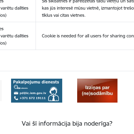
es
Šīs sīkdatnes ir paredzētas tādu vietņu un sat
varētu dalīties
kas jūs interesē mūsu vietnē, izmantojot treš
los)
tīklus vai citas vietnes.
es
varētu dalīties
Cookie is needed for all users for sharing con
los)
Vai šī informācija bija noderīga?