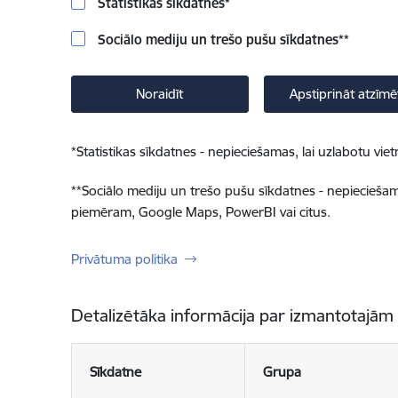
Statistikas sīkdatnes
*
Sociālo mediju un trešo pušu sīkdatnes
**
Noraidīt
Apstiprināt atzīmē
*
Statistikas sīkdatnes - nepieciešamas, lai uzlabotu v
**
Sociālo mediju un trešo pušu sīkdatnes - nepieciešamas
piemēram, Google Maps, PowerBI vai citus.
Privātuma politika
Detalizētāka informācija par izmantotajām
Sīkdatne
Grupa