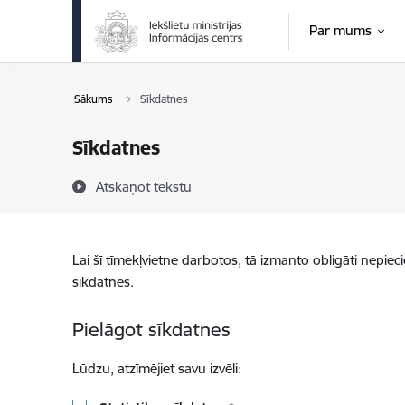
Pāriet uz lapas saturu
Par mums
Sākums
Sīkdatnes
Sīkdatnes
Atskaņot tekstu
Lai šī tīmekļvietne darbotos, tā izmanto obligāti nepiec
sīkdatnes.
Pielāgot sīkdatnes
Lūdzu, atzīmējiet savu izvēli: