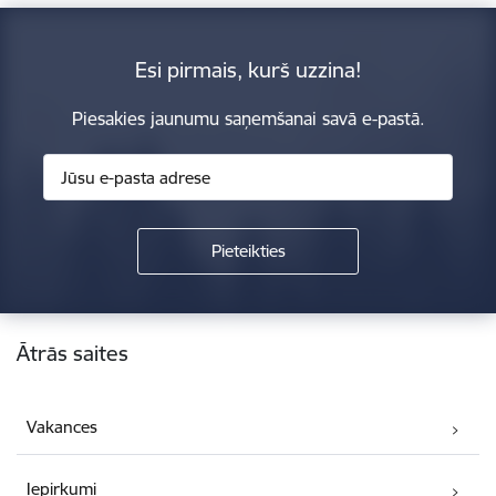
Esi pirmais, kurš uzzina!
Piesakies jaunumu saņemšanai savā e-pastā.
Kājene
Ātrās saites
Vakances
Iepirkumi