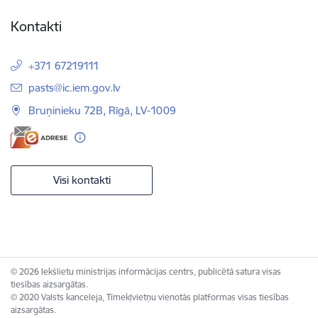
Kontakti
+371 67219111
E-pasts:
pasts@ic.iem.gov.lv
Bruņinieku 72B, Rīgā, LV-1009
Visi kontakti
© 2026 Iekšlietu ministrijas informācijas centrs, publicētā satura visas
tiesības aizsargātas.
© 2020 Valsts kanceleja, Tīmekļvietņu vienotās platformas visas tiesības
aizsargātas.