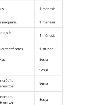
jis.
1 mēnesis
 paziņojumu.
1 mēnesis
otājs ir
1 mēnesis
 autentificētos.
1 stunda
kļa.
Sesija
Sesija
 nerādītu
Sesija
ēruši tos.
 nerādītu
Sesija
ēruši tos.