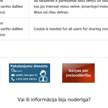
es
Šīs sīkdatnes ir paredzētas tādu vietņu un sat
varētu dalīties
kas jūs interesē mūsu vietnē, izmantojot treš
los)
tīklus vai citas vietnes.
es
varētu dalīties
Cookie is needed for all users for sharing con
los)
Vai šī informācija bija noderīga?