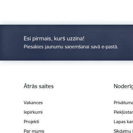
Esi pirmais, kurš uzzina!
Piesakies jaunumu saņemšanai savā e-pastā.
Kājene
Ātrās saites
Noderīg
Vakances
Privātuma
Iepirkumi
Piekļūsta
Projekti
Lapas kar
Par mums
Sīkdatņu 