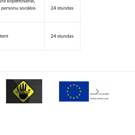
ura koplietošanai,
o personu sociālos
24 stundas
tent
24 stundas