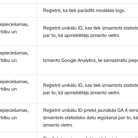
Reģistrē, ka tiek parādīts modālais logs.
nepieciešamas,
Reģistrē unikālu ID, kas tiek izmantots statist
arbību un
par to, kā apmeklētājs izmanto vietni.
nepieciešamas,
arbību un
Izmanto Google Analytics, lai samazinātu piep
nepieciešamas,
Reģistrē unikālu ID, kas tiek izmantots statist
arbību un
par to, kā apmeklētājs izmanto vietni.
nepieciešamas,
Reģistrē unikālu ID priekš jaunākās GA 4 versij
arbību un
izmantots statistisko datu iegūšanai par to, k
izmanto vietni.