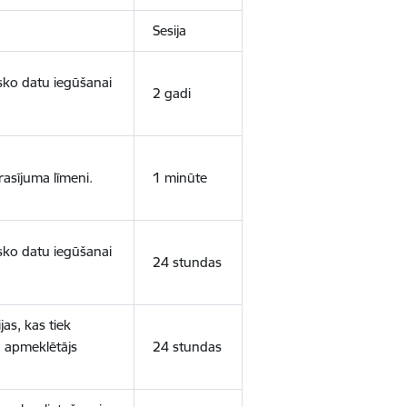
Sesija
isko datu iegūšanai
2 gadi
rasījuma līmeni.
1 minūte
isko datu iegūšanai
24 stundas
as, kas tiek
ā apmeklētājs
24 stundas