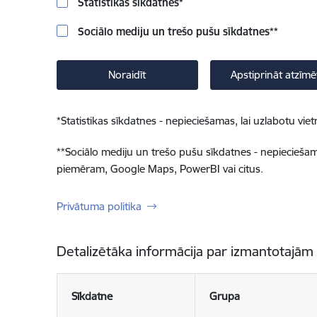
Statistikas sīkdatnes
*
Sociālo mediju un trešo pušu sīkdatnes
**
Noraidīt
Apstiprināt atzīmē
*
Statistikas sīkdatnes - nepieciešamas, lai uzlabotu v
**
Sociālo mediju un trešo pušu sīkdatnes - nepieciešamas
piemēram, Google Maps, PowerBI vai citus.
Privātuma politika
Detalizētāka informācija par izmantotajām
Sīkdatne
Grupa