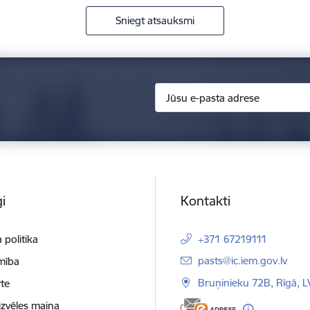
Sniegt atsauksmi
i
Kontakti
 politika
+371 67219111
E-pasts:
pasts@ic.iem.gov.lv
mība
Bruņinieku 72B, Rīgā, 
te
izvēles maiņa