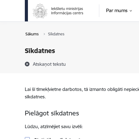
Pāriet uz lapas saturu
Par mums
Sākums
Sīkdatnes
Sīkdatnes
Atskaņot tekstu
Lai šī tīmekļvietne darbotos, tā izmanto obligāti nepiec
sīkdatnes.
Pielāgot sīkdatnes
Lūdzu, atzīmējiet savu izvēli: