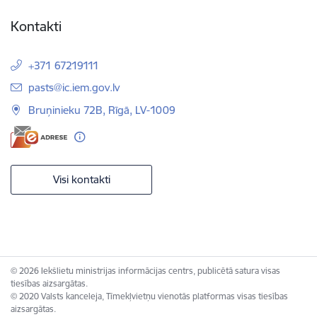
Kontakti
+371 67219111
E-pasts:
pasts@ic.iem.gov.lv
Bruņinieku 72B, Rīgā, LV-1009
Visi kontakti
© 2026 Iekšlietu ministrijas informācijas centrs, publicētā satura visas
tiesības aizsargātas.
© 2020 Valsts kanceleja, Tīmekļvietņu vienotās platformas visas tiesības
aizsargātas.