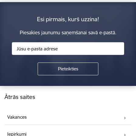
Esi pirmais, kurš uzzina!
Piesakies jaunumu saņemšanai savā e-pastā.
Kājene
Ātrās saites
Vakances
Iepirkumi