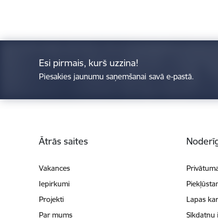
Esi pirmais, kurš uzzina!
Piesakies jaunumu saņemšanai savā e-pastā.
Kājene
Ātrās saites
Noderīg
Vakances
Privātuma
Iepirkumi
Piekļūsta
Projekti
Lapas kar
Par mums
Sīkdatņu 