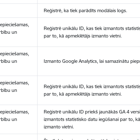
Reģistrē, ka tiek parādīts modālais logs.
nepieciešamas,
Reģistrē unikālu ID, kas tiek izmantots statist
arbību un
par to, kā apmeklētājs izmanto vietni.
nepieciešamas,
arbību un
Izmanto Google Analytics, lai samazinātu piep
nepieciešamas,
Reģistrē unikālu ID, kas tiek izmantots statist
arbību un
par to, kā apmeklētājs izmanto vietni.
nepieciešamas,
Reģistrē unikālu ID priekš jaunākās GA 4 versij
arbību un
izmantots statistisko datu iegūšanai par to, k
izmanto vietni.