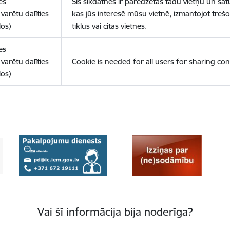
es
Šīs sīkdatnes ir paredzētas tādu vietņu un sat
varētu dalīties
kas jūs interesē mūsu vietnē, izmantojot treš
los)
tīklus vai citas vietnes.
es
varētu dalīties
Cookie is needed for all users for sharing con
los)
Vai šī informācija bija noderīga?