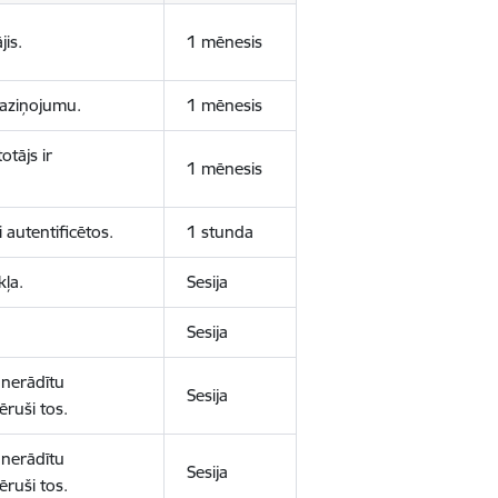
jis.
1 mēnesis
 paziņojumu.
1 mēnesis
otājs ir
1 mēnesis
 autentificētos.
1 stunda
kļa.
Sesija
Sesija
 nerādītu
Sesija
ēruši tos.
 nerādītu
Sesija
ēruši tos.