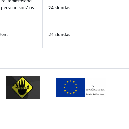
ura koplietošanai,
o personu sociālos
24 stundas
tent
24 stundas