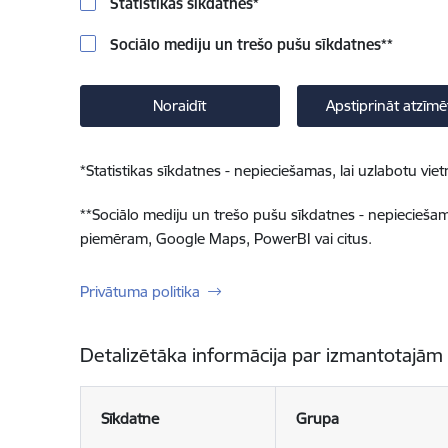
Statistikas sīkdatnes
*
Sociālo mediju un trešo pušu sīkdatnes
**
Noraidīt
Apstiprināt atzīmē
*
Statistikas sīkdatnes - nepieciešamas, lai uzlabotu v
**
Sociālo mediju un trešo pušu sīkdatnes - nepieciešamas
piemēram, Google Maps, PowerBI vai citus.
Privātuma politika
Detalizētāka informācija par izmantotajām
Sīkdatne
Grupa