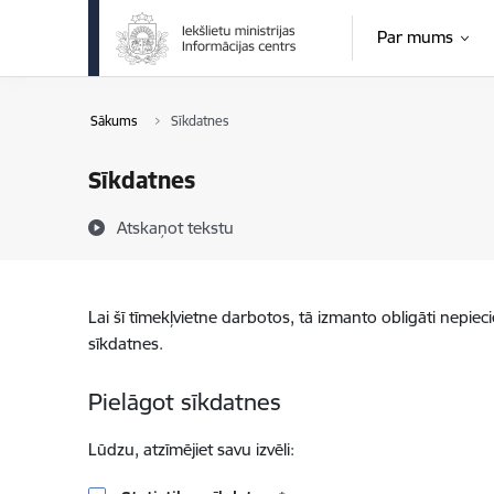
Pāriet uz lapas saturu
Par mums
Sākums
Sīkdatnes
Sīkdatnes
Atskaņot tekstu
Lai šī tīmekļvietne darbotos, tā izmanto obligāti nepiec
sīkdatnes.
Pielāgot sīkdatnes
Lūdzu, atzīmējiet savu izvēli: