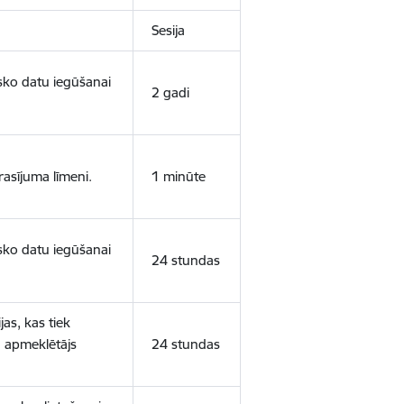
Sesija
isko datu iegūšanai
2 gadi
rasījuma līmeni.
1 minūte
isko datu iegūšanai
24 stundas
as, kas tiek
ā apmeklētājs
24 stundas