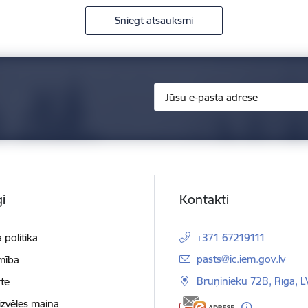
Sniegt atsauksmi
i
Kontakti
 politika
+371 67219111
E-pasts:
pasts@ic.iem.gov.lv
mība
Bruņinieku 72B, Rīgā, 
te
izvēles maiņa