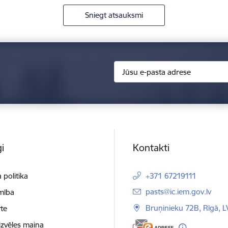
Sniegt atsauksmi
i
Kontakti
 politika
+371 67219111
E-pasts:
pasts@ic.iem.gov.lv
mība
Bruņinieku 72B, Rīgā, 
te
izvēles maiņa