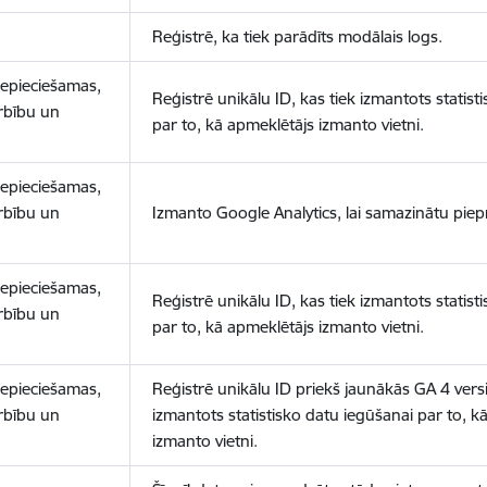
Reģistrē, ka tiek parādīts modālais logs.
nepieciešamas,
Reģistrē unikālu ID, kas tiek izmantots statist
arbību un
par to, kā apmeklētājs izmanto vietni.
nepieciešamas,
arbību un
Izmanto Google Analytics, lai samazinātu piep
nepieciešamas,
Reģistrē unikālu ID, kas tiek izmantots statist
arbību un
par to, kā apmeklētājs izmanto vietni.
nepieciešamas,
Reģistrē unikālu ID priekš jaunākās GA 4 versij
arbību un
izmantots statistisko datu iegūšanai par to, k
izmanto vietni.