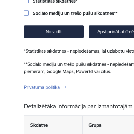
Statistikas sīkdatnes
*
Sociālo mediju un trešo pušu sīkdatnes
**
Noraidīt
Apstiprināt atzīmē
*
Statistikas sīkdatnes - nepieciešamas, lai uzlabotu v
**
Sociālo mediju un trešo pušu sīkdatnes - nepieciešamas
piemēram, Google Maps, PowerBI vai citus.
Privātuma politika
Detalizētāka informācija par izmantotajām
Sīkdatne
Grupa