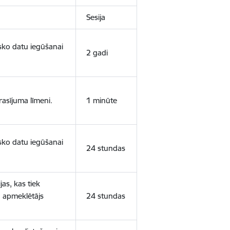
Sesija
isko datu iegūšanai
2 gadi
rasījuma līmeni.
1 minūte
isko datu iegūšanai
24 stundas
as, kas tiek
ā apmeklētājs
24 stundas