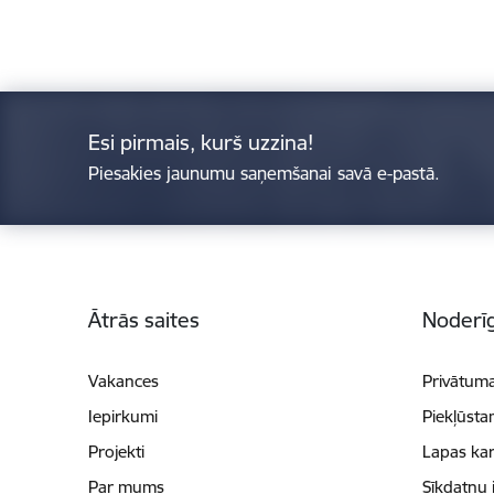
Esi pirmais, kurš uzzina!
Piesakies jaunumu saņemšanai savā e-pastā.
Kājene
Ātrās saites
Noderīg
Vakances
Privātuma
Iepirkumi
Piekļūsta
Projekti
Lapas kar
Par mums
Sīkdatņu 