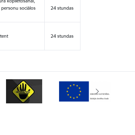
ura koplietošanai,
o personu sociālos
24 stundas
tent
24 stundas