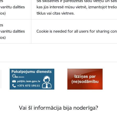
es
Šīs sīkdatnes ir paredzētas tādu vietņu un sat
varētu dalīties
kas jūs interesē mūsu vietnē, izmantojot treš
los)
tīklus vai citas vietnes.
es
varētu dalīties
Cookie is needed for all users for sharing con
los)
Vai šī informācija bija noderīga?