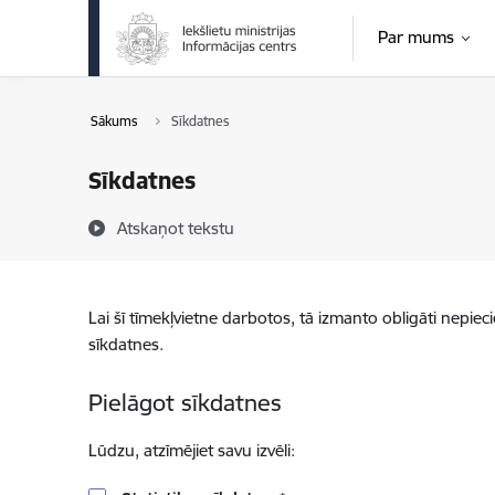
Pāriet uz lapas saturu
Par mums
Sākums
Sīkdatnes
Sīkdatnes
Atskaņot tekstu
Lai šī tīmekļvietne darbotos, tā izmanto obligāti nepiec
sīkdatnes.
Pielāgot sīkdatnes
Lūdzu, atzīmējiet savu izvēli: