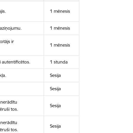
jis.
1 mēnesis
 paziņojumu.
1 mēnesis
otājs ir
1 mēnesis
 autentificētos.
1 stunda
kļa.
Sesija
Sesija
 nerādītu
Sesija
ēruši tos.
 nerādītu
Sesija
ēruši tos.