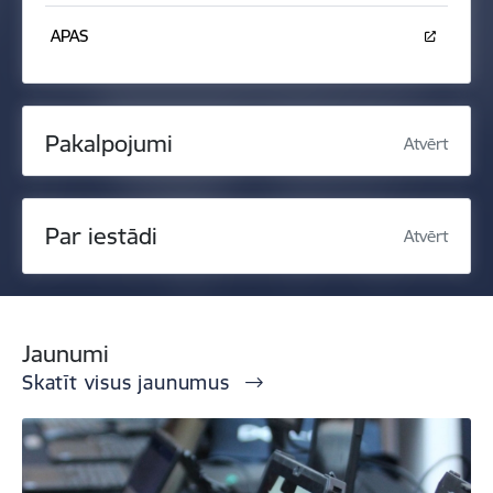
APAS
Pakalpojumi
Atvērt
Par iestādi
Atvērt
Jaunumi
Skatīt visus jaunumus