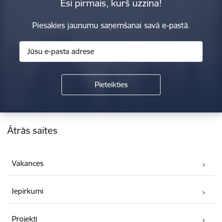
Esi pirmais, kurš uzzina!
Piesakies jaunumu saņemšanai savā e-pastā.
Kājene
Ātrās saites
Vakances
Iepirkumi
Projekti