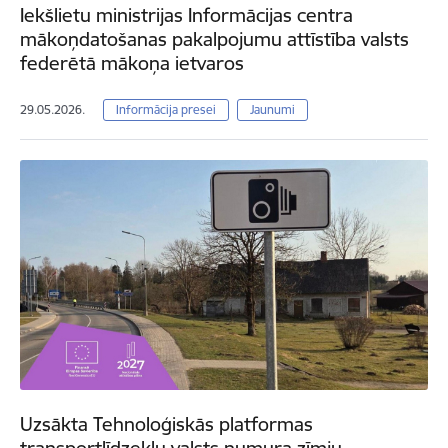
Iekšlietu ministrijas Informācijas centra
mākoņdatošanas pakalpojumu attīstība valsts
federētā mākoņa ietvaros
29.05.2026.
Informācija presei
Jaunumi
Uzsākta Tehnoloģiskās platformas
transportlīdzekļu valsts numura zīmju