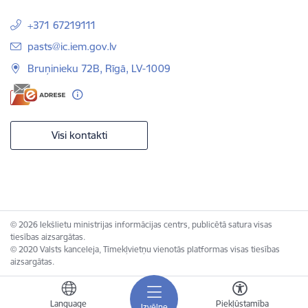
+371 67219111
E-pasts:
pasts@ic.iem.gov.lv
Bruņinieku 72B, Rīgā, LV-1009
Visi kontakti
© 2026 Iekšlietu ministrijas informācijas centrs, publicētā satura visas
tiesības aizsargātas.
© 2020 Valsts kanceleja, Tīmekļvietņu vienotās platformas visas tiesības
aizsargātas.
Language
Piekļūstamība
Izvēlne