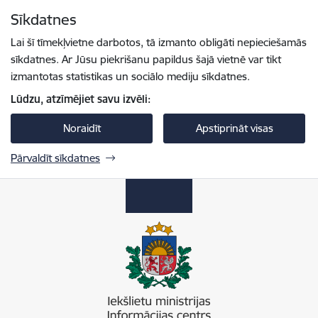
Pāriet uz lapas saturu
Sīkdatnes
Spied
lai meklētu
Enter
Lai šī tīmekļvietne darbotos, tā izmanto obligāti nepieciešamās
sīkdatnes. Ar Jūsu piekrišanu papildus šajā vietnē var tikt
izmantotas statistikas un sociālo mediju sīkdatnes.
Lūdzu, atzīmējiet savu izvēli:
Noraidīt
Apstiprināt visas
Pārvaldīt sīkdatnes
Iekšlietu ministrijas informācijas centrs