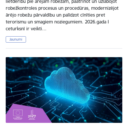
lietderību pie ārējām robežām, paātrinot un uzlabojot
robežkontroles procesus un procedūras, modernizējot
ārējo robežu pārvaldību un palīdzot cīnīties pret
terorismu un smagiem noziegumiem. 2026.gada I
ceturksnī ir veikti…
Jaunumi