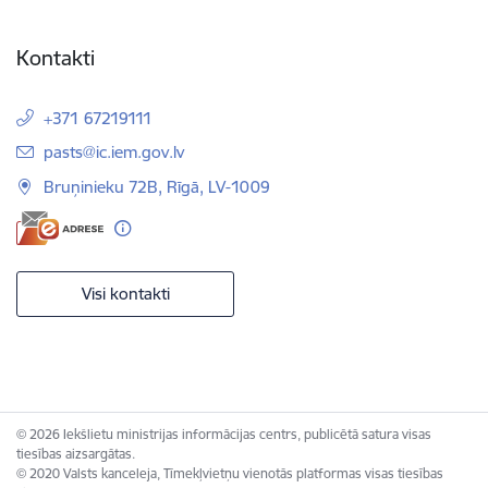
Kontakti
+371 67219111
E-pasts:
pasts@ic.iem.gov.lv
Bruņinieku 72B, Rīgā, LV-1009
Visi kontakti
© 2026 Iekšlietu ministrijas informācijas centrs, publicētā satura visas
tiesības aizsargātas.
© 2020 Valsts kanceleja, Tīmekļvietņu vienotās platformas visas tiesības