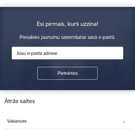
Esi pirmais, kurš uzzina!
Piesakies jaunumu saņemšanai savā e-pastā.
Kājene
Ātrās saites
Vakances