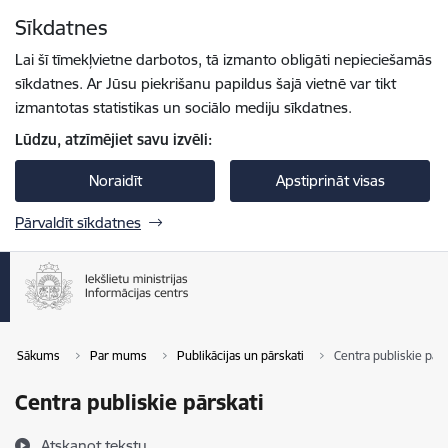
Pāriet uz lapas saturu
Sīkdatnes
Spied
lai meklētu
Enter
Lai šī tīmekļvietne darbotos, tā izmanto obligāti nepieciešamās
sīkdatnes. Ar Jūsu piekrišanu papildus šajā vietnē var tikt
izmantotas statistikas un sociālo mediju sīkdatnes.
Lūdzu, atzīmējiet savu izvēli:
Noraidīt
Apstiprināt visas
Pārvaldīt sīkdatnes
Sākums
Par mums
Publikācijas un pārskati
Centra publiskie pārs
Centra publiskie pārskati
Atskaņot tekstu