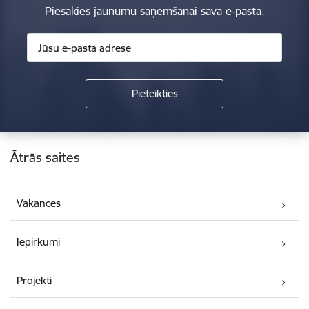
Piesakies jaunumu saņemšanai savā e-pastā.
Kājene
Ātrās saites
Vakances
Iepirkumi
Projekti