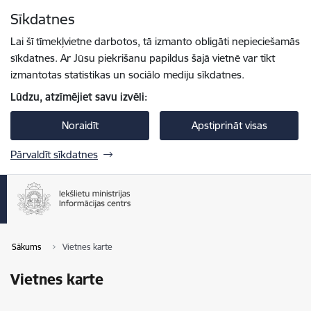
Pāriet uz lapas saturu
Sīkdatnes
Spied
lai meklētu
Enter
Lai šī tīmekļvietne darbotos, tā izmanto obligāti nepieciešamās
sīkdatnes. Ar Jūsu piekrišanu papildus šajā vietnē var tikt
izmantotas statistikas un sociālo mediju sīkdatnes.
Lūdzu, atzīmējiet savu izvēli:
Noraidīt
Apstiprināt visas
Pārvaldīt sīkdatnes
Sākums
Vietnes karte
Vietnes karte