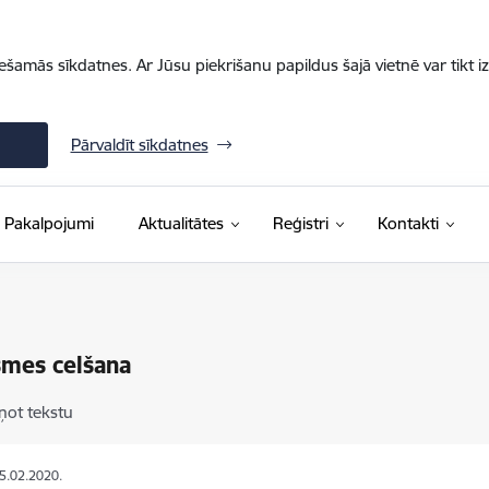
iešamās sīkdatnes. Ar Jūsu piekrišanu papildus šajā vietnē var tikt i
Pārvaldīt sīkdatnes
Pakalpojumi
Aktualitātes
Reģistri
Kontakti
smes celšana
ņot tekstu
05.02.2020.