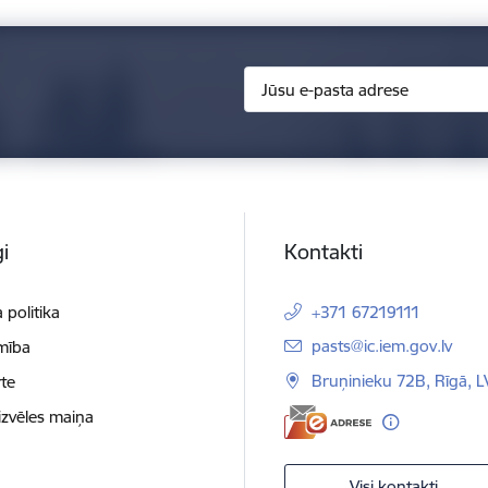
i
Kontakti
 politika
+371 67219111
E-pasts:
pasts@ic.iem.gov.lv
mība
Bruņinieku 72B, Rīgā, 
te
izvēles maiņa
Visi kontakti