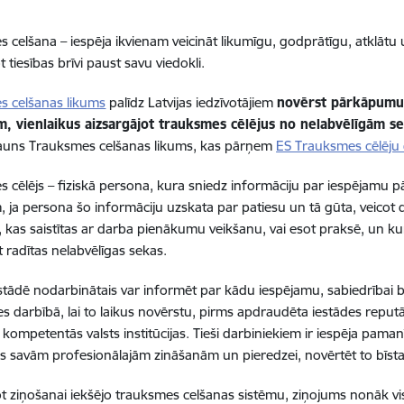
 celšana – iespēja ikvienam veicināt likumīgu, godprātīgu, atklāt
 tiesības brīvi paust savu viedokli.
s celšanas likums
palīdz Latvijas iedzīvotājiem
novērst pārkāpumus
m, vienlaikus aizsargājot trauksmes cēlējus no nelabvēlīgām 
jauns Trauksmes celšanas likums, kas pārņem
ES Trauksmes cēlēju 
 cēlējs – fiziskā persona, kura sniedz informāciju par iespējamu p
, ja persona šo informāciju uzskata par patiesu un tā gūta, veicot 
s, kas saistītas ar darba pienākumu veikšanu, vai esot praksē, un ku
t radītas nelabvēlīgas sekas.
estādē nodarbinātais var informēt par kādu iespējamu, sabiedrībai
es darbībā, lai to laikus novērstu, pirms apdraudēta iestādes reputāc
as kompetentās valsts institūcijas. Tieši darbiniekiem ir iespēja pa
es savām profesionālajām zināšanām un pieredzei, novērtēt to bīst
t ziņošanai iekšējo trauksmes celšanas sistēmu, ziņojums nonāk v