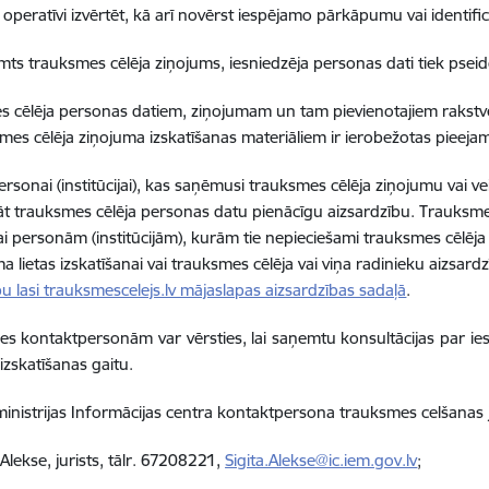
 operatīvi izvērtēt, kā arī novērst iespējamo pārkāpumu vai identif
ts trauksmes cēlēja ziņojums, iesniedzēja personas dati tiek
pseid
 cēlēja personas datiem, ziņojumam un tam pievienotajiem rakstvei
smes cēlēja ziņojuma izskatīšanas materiāliem ir
ierobežotas pieejam
personai (institūcijai), kas saņēmusi trauksmes cēlēja ziņojumu vai ve
āt
trauksmes cēlēja personas datu
pienācīgu aizsardzību
. Trauksme
ai
personām (institūcijām),
kurām tie nepieciešami
trauksmes cēlēja 
 lietas izskatīšanai vai trauksmes cēlēja vai viņa radinieku aizsardz
bu lasi trauksmescelejs.lv mājaslapas aizsardzības sadaļā
.
des kontaktpersonām var vērsties, lai saņemtu konsultācijas par ie
izskatīšanas gaitu.
 ministrijas Informācijas centra kontaktpersona trauksmes celšanas
 Alekse, jurists, tālr. 67208221,
Sigita.Alekse@ic.iem.gov.lv
;