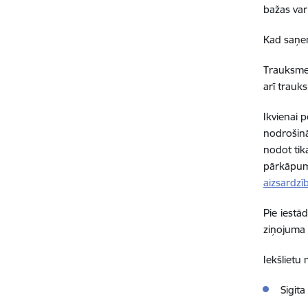
bažas var
Kad saņem
Trauksmes
arī trauk
Ikvienai 
nodrošin
nodot
tik
pārkāpuma
aizsardzī
Pie iestā
ziņojuma 
Iekšlietu
Sigita