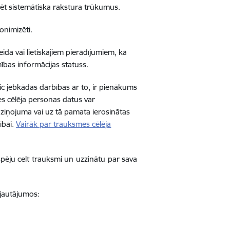
icēt sistemātiska rakstura trūkumus.
onimizēti
.
da vai lietiskajiem pierādījumiem, kā
ības informācijas statuss
.
ic jebkādas darbības ar to, ir
pienākums
s cēlēja personas datus var
ziņojuma vai uz tā pamata ierosinātas
ībai.
Vairāk par trauksmes cēlēja
spēju celt trauksmi un uzzinātu par sava
 jautājumos: