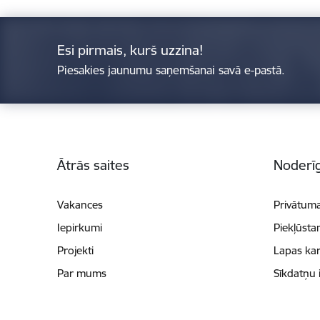
Esi pirmais, kurš uzzina!
Piesakies jaunumu saņemšanai savā e-pastā.
Kājene
Ātrās saites
Noderīg
Vakances
Privātuma
Iepirkumi
Piekļūsta
Projekti
Lapas kar
Par mums
Sīkdatņu 