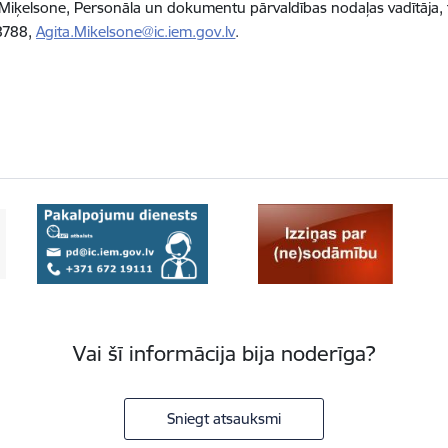
 Miķelsone, Personāla un dokumentu pārvaldības nodaļas vadītāja, t
8788,
Agita.Mikelsone@ic.iem.gov.lv
.
Vai šī informācija bija noderīga?
Sniegt atsauksmi