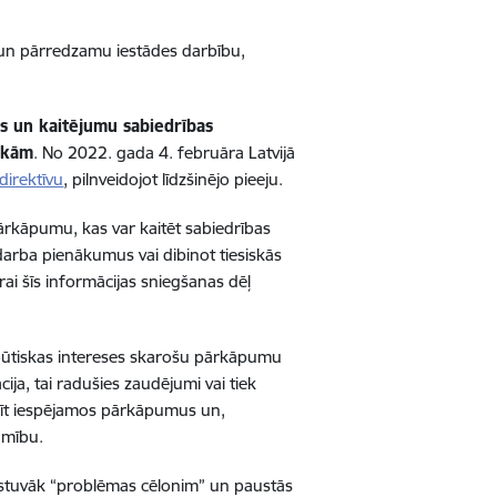
u un pārredzamu iestādes darbību,
 un kaitējumu sabiedrības
sekām
. No 2022. gada 4. februāra Latvijā
direktīvu
, pilnveidojot līdzšinējo pieeju.
ārkāpumu, kas var kaitēt sabiedrības
darba pienākumus vai dibinot tiesiskās
rai šīs informācijas sniegšanas dēļ
 būtiskas intereses skarošu pārkāpumu
ija, tai radušies zaudējumi vai tiek
manīt iespējamos pārkāpumus un,
amību.
istuvāk “problēmas cēlonim” un paustās