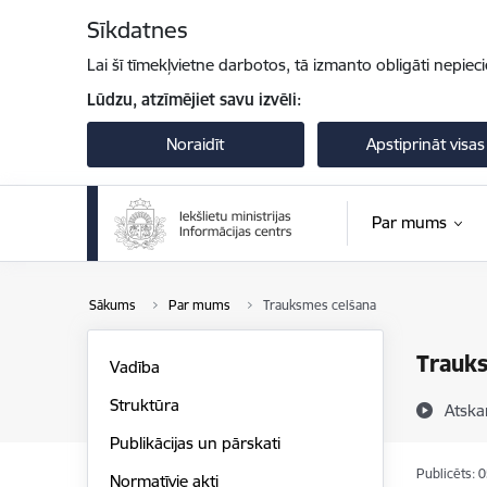
Pāriet uz lapas saturu
Sīkdatnes
Lai šī tīmekļvietne darbotos, tā izmanto obligāti nepiec
Lūdzu, atzīmējiet savu izvēli:
Noraidīt
Apstiprināt visas
Par mums
Sākums
Par mums
Trauksmes celšana
Trauk
Vadība
Struktūra
Atska
Publikācijas un pārskati
Publicēts: 
Normatīvie akti