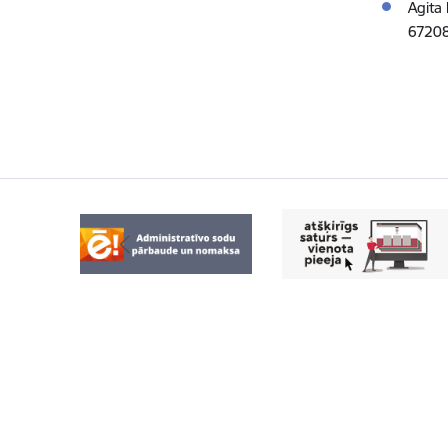
Agita
6720