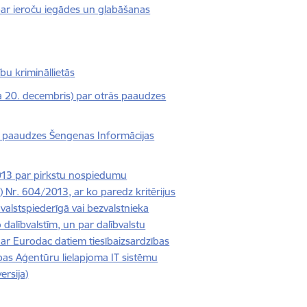
par ieroču iegādes un glabāšanas
u krimināllietā
s
 20. decembris) par otrās paaudzes
s paaudzes Šengenas Informācijas
013 par pirkstu nospiedumu
) Nr. 604/2013, ar ko paredz kritērijus
 valstspiederīgā vai bezvalstnieka
 dalībvalstīm, un par dalībvalstu
u ar Eurodac datiem tiesībaizsardzības
pas Aģentūru lielapjoma IT sistēmu
ersija)