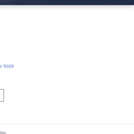
LV-1009
ātas.