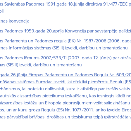
as Savienības Padomes 1991.gada 18.jūnija direktīva 91/477/EEC 
li
nas konvencija
as Padomes 1959.gada 20.aprīļa Konvencija par savstarpējo palīdzīb
as Parlamenta un Padomes regula (EK) Nr. 1987/2006 (2006. gada
nas Informācijas sistēmas (SIS II) izveidi, darbību un izmantošanu
as Padomes lēmums 2007/533/TI (2007. gada 12. jūnijs) par otrā
as (SIS II) izveidi, darbību un izmantošanu
gada 26.jūnija Eiropas Parlamenta un Padomes Regulu Nr. 603/2
ināšanas sistēmas Eurodac izveidi, lai efektīvi piemērotu Regulu (ES
ānismus, lai noteiktu dalībvalsti, kura ir atbildīga par trešās valsts
autiskās aizsardzības pieteikuma izskatīšanu, kas iesniegts kādā no
baizsardzības iestāžu un Eiropola pieprasījumiem veikt salīdzināšan
os, un ar kuru groza Regulu (ES) Nr. 1077/2011, ar ko izveido Eiro
as pārvaldībai brīvības, drošības un tiesiskuma telpā (pārstrādāta v