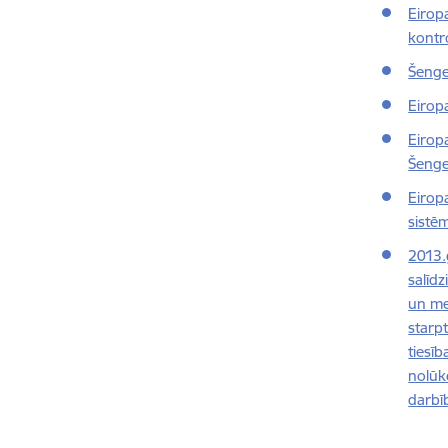
Eirop
kontro
Šenge
Eirop
Eirop
Šenge
Eirop
sistēm
2013.
salīdz
un meh
starpt
tiesī
nolūk
darbīb