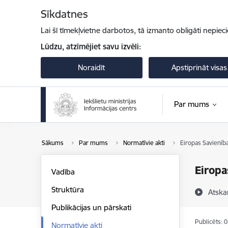
Pāriet uz lapas saturu
Sīkdatnes
Lai šī tīmekļvietne darbotos, tā izmanto obligāti nepiec
Lūdzu, atzīmējiet savu izvēli:
Noraidīt
Apstiprināt visas
Par mums
Sākums
Par mums
Normatīvie akti
Eiropas Savienība
Eiropa
Vadība
Struktūra
Atska
Publikācijas un pārskati
Publicēts: 
Normatīvie akti