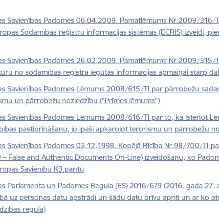
as Savienības Padomes 06.04.2009. Pamatlēmums Nr.2009/316/T
iropas Sodāmības reģistru informācijas sistēmas (ECRIS) izveidi,
u
as Savienības Padomes 26.02.2009. Pamatlēmums Nr.2009/315/TI
turu no sodāmības reģistra iegūtas informācijas apmaiņai starp dal
as Savienības Padomes Lēmums 2008/615/TI par pārrobežu sadarbīb
ismu un pārrobežu noziedzību ("Prīmes lēmums")
as Savienības Padomes Lēmums 2008/616/TI par to, kā īstenot 
bības pastiprināšanu, jo īpaši apkarojot terorismu un pārrobežu n
as Savienības Padomes 03.12.1998. Kopējā Rīcība Nr.98/700/TI par
 – False and Authentic Documents On-Line) izveidošanu, ko Padom
iropas Savienību K3.pantu
as Parlamenta un Padomes Regula (ES) 2016/679 (2016. gada 27. apr
cībā uz personas datu apstrādi un šādu datu brīvu apriti un ar ko a
rdzības regula)