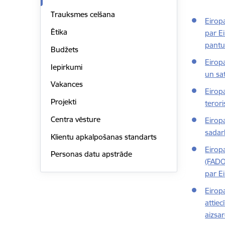
Trauksmes celšana
Eirop
Ētika
par E
pant
Budžets
Eirop
Iepirkumi
un sa
Vakances
Eirop
Projekti
teror
Centra vēsture
Eirop
sadar
Klientu apkalpošanas standarts
Eirop
Personas datu apstrāde
(FADO
par E
Eirop
attie
aizsa