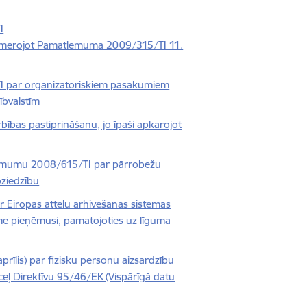
I
 piemērojot Pamatlēmuma 2009/315/TI 11.
 par organizatoriskiem pasākumiem
ībvalstīm
as pastiprināšanu, jo īpaši apkarojot
Lēmumu 2008/615/TI par pārrobežu
oziedzību
 Eiropas attēlu arhivēšanas sistēmas
e pieņēmusi, pamatojoties uz līguma
īlis) par fizisku personu aizsardzību
tceļ Direktīvu 95/46/EK (Vispārīgā datu