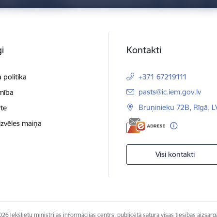
i
Kontakti
 politika
+371 67219111
E-pasts:
pasts@ic.iem.gov.lv
mība
Bruņinieku 72B, Rīgā, 
te
izvēles maiņa
Visi kontakti
26 Iekšlietu ministrijas informācijas centrs, publicētā satura visas tiesības aizsarg