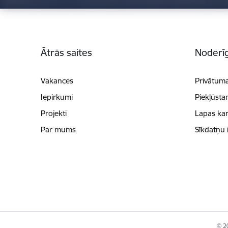
Kājene
Ātrās saites
Noderīg
Vakances
Privātuma
Iepirkumi
Piekļūsta
Projekti
Lapas kar
Par mums
Sīkdatņu 
© 20