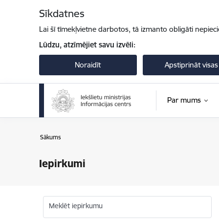
Pāriet uz lapas saturu
Sīkdatnes
Lai šī tīmekļvietne darbotos, tā izmanto obligāti nepiec
Lūdzu, atzīmējiet savu izvēli:
Noraidīt
Apstiprināt visas
Par mums
Sākums
Iepirkumi
Meklēt iepirkumu