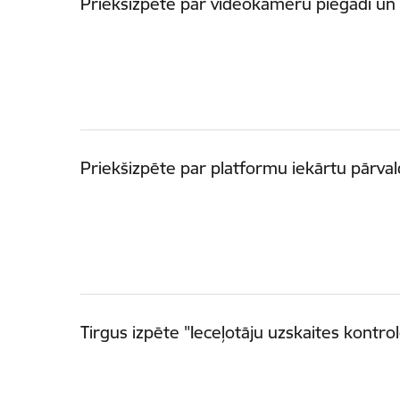
Priekšizpēte par videokameru piegādi un
Priekšizpēte par platformu iekārtu pārval
Tirgus izpēte "Ieceļotāju uzskaites kontro