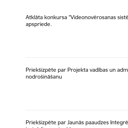
Atklāta konkursa "Videonovērosanas sist
apspriede.
Priekšizpēte par Projekta vadības un adm
nodrošināšanu
Priekšizpēte par Jaunās paaudzes Integrēt