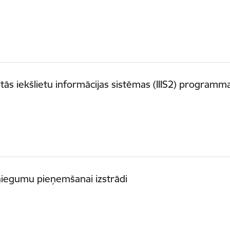
ās iekšlietu informācijas sistēmas (IIIS2) programm
niegumu pieņemšanai izstrādi