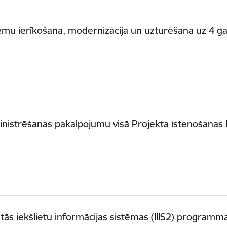
ēmu ierīkošana, modernizācija un uzturēšana uz 4 g
inistrēšanas pakalpojumu visā Projekta īstenošanas l
ās iekšlietu informācijas sistēmas (IIIS2) programm