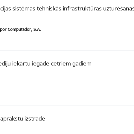
ijas sistēmas tehniskās infrastruktūras uzturēšana
por Computador, S.A.
ediju iekārtu iegāde četriem gadiem
aprakstu izstrāde