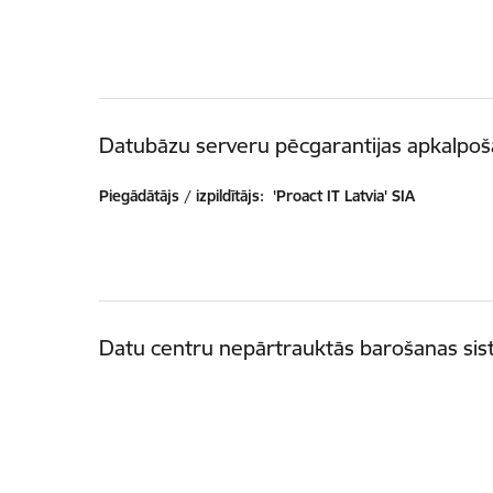
Datubāzu serveru pēcgarantijas apkalpo
Piegādātājs / izpildītājs:
'Proact IT Latvia' SIA
Datu centru nepārtrauktās barošanas si