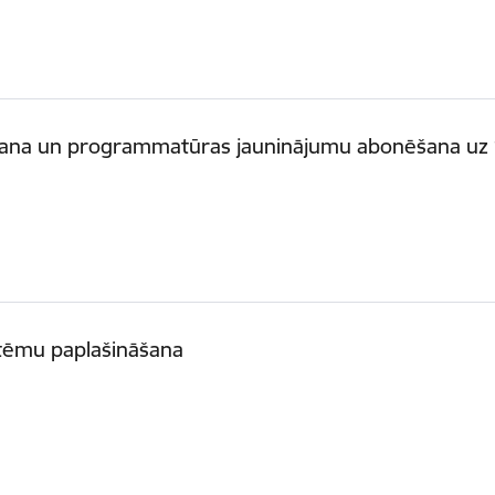
šana un programmatūras jauninājumu abonēšana uz
stēmu paplašināšana