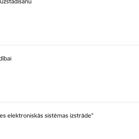
 uzstādīšanu
dībai
les elektroniskās sistēmas izstrāde"