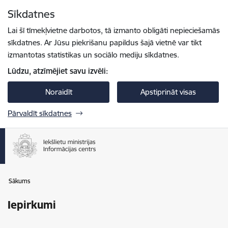
Pāriet uz lapas saturu
Sīkdatnes
Spied
lai meklētu
Enter
Lai šī tīmekļvietne darbotos, tā izmanto obligāti nepieciešamās
sīkdatnes. Ar Jūsu piekrišanu papildus šajā vietnē var tikt
izmantotas statistikas un sociālo mediju sīkdatnes.
Lūdzu, atzīmējiet savu izvēli:
Noraidīt
Apstiprināt visas
Pārvaldīt sīkdatnes
Sākums
Iepirkumi