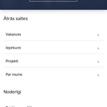
Kājene
Ātrās saites
Vakances
Iepirkumi
Projekti
Par mums
Noderīgi