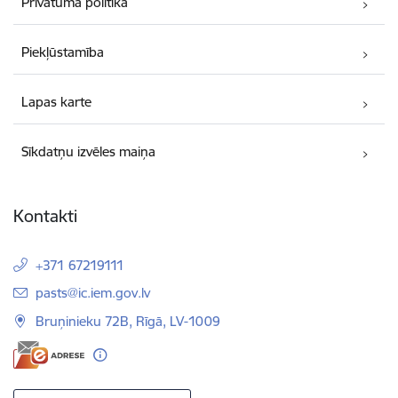
Privātuma politika
Piekļūstamība
Lapas karte
Sīkdatņu izvēles maiņa
Kontakti
+371 67219111
E-pasts:
pasts@ic.iem.gov.lv
Bruņinieku 72B, Rīgā, LV-1009