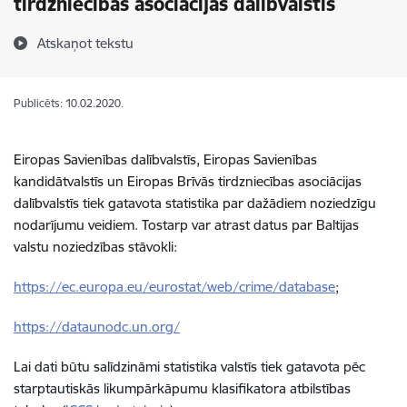
tirdzniecības asociācijas dalībvalstīs
Atskaņot tekstu
Publicēts: 10.02.2020.
Eiropas Savienības dalībvalstīs, Eiropas Savienības
kandidātvalstīs un Eiropas Brīvās tirdzniecības asociācijas
dalībvalstīs tiek gatavota statistika par dažādiem noziedzīgu
nodarījumu veidiem. Tostarp var atrast datus par Baltijas
valstu noziedzības stāvokli:
https://ec.europa.eu/eurostat/web/crime/database
;
https://dataunodc.un.org/
Lai dati būtu salīdzināmi statistika valstīs tiek gatavota pēc
starptautiskās likumpārkāpumu klasifikatora atbilstības