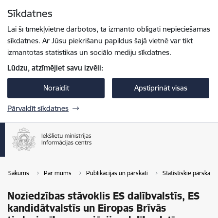
Pāriet uz lapas saturu
Sīkdatnes
Spied
lai meklētu
Enter
Lai šī tīmekļvietne darbotos, tā izmanto obligāti nepieciešamās
sīkdatnes. Ar Jūsu piekrišanu papildus šajā vietnē var tikt
izmantotas statistikas un sociālo mediju sīkdatnes.
Lūdzu, atzīmējiet savu izvēli:
Noraidīt
Apstiprināt visas
Pārvaldīt sīkdatnes
Sākums
Par mums
Publikācijas un pārskati
Statistiskie pārskati
Noziedzības stāvoklis ES dalībvalstīs, ES
kandidātvalstīs un Eiropas Brīvās