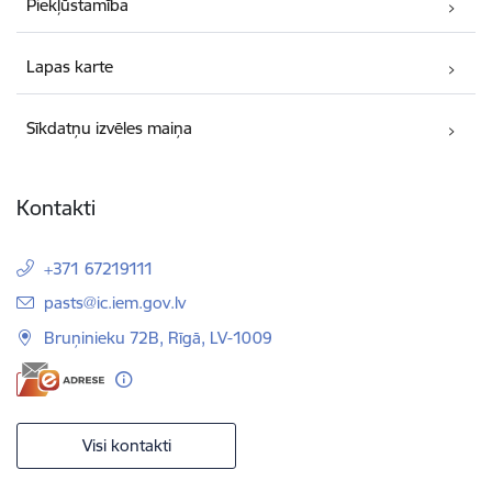
Piekļūstamība
Lapas karte
Sīkdatņu izvēles maiņa
Kontakti
+371 67219111
E-pasts:
pasts@ic.iem.gov.lv
Bruņinieku 72B, Rīgā, LV-1009
Visi kontakti