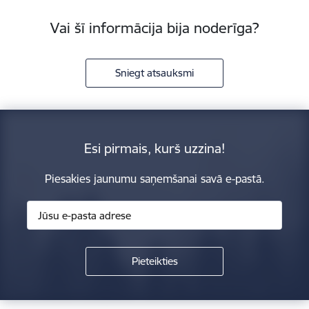
Vai šī informācija bija noderīga?
Sniegt atsauksmi
Esi pirmais, kurš uzzina!
Piesakies jaunumu saņemšanai savā e-pastā.
Kājene