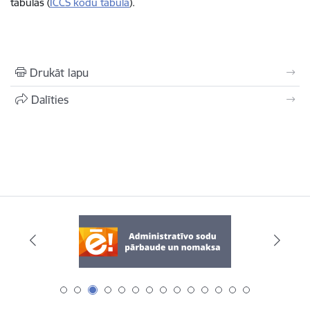
tabulas (
ICCS kodu tabula
).
Drukāt lapu
Dalīties