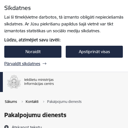
Pāriet uz lapas saturu
Sīkdatnes
Spied
lai meklētu
Enter
Lai šī tīmekļvietne darbotos, tā izmanto obligāti nepieciešamās
sīkdatnes. Ar Jūsu piekrišanu papildus šajā vietnē var tikt
izmantotas statistikas un sociālo mediju sīkdatnes.
Lūdzu, atzīmējiet savu izvēli:
Noraidīt
Apstiprināt visas
Pārvaldīt sīkdatnes
Sākums
Kontakti
Pakalpojumu dienests
Pakalpojumu dienests
Atskaņot tekstu