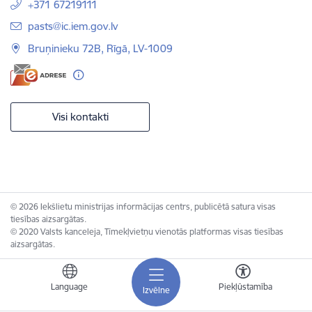
+371 67219111
E-pasts:
pasts@ic.iem.gov.lv
Bruņinieku 72B, Rīgā, LV-1009
Visi kontakti
© 2026 Iekšlietu ministrijas informācijas centrs, publicētā satura visas
tiesības aizsargātas.
© 2020 Valsts kanceleja, Tīmekļvietņu vienotās platformas visas tiesības
aizsargātas.
Language
Piekļūstamība
Izvēlne