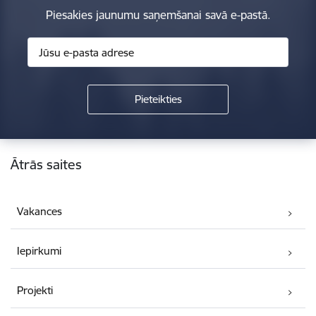
Piesakies jaunumu saņemšanai savā e-pastā.
Kājene
Ātrās saites
Vakances
Iepirkumi
Projekti