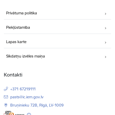
Privātuma politika
Piekļūstamība
Lapas karte
Sīkdatņu izvēles maiņa
Kontakti
+371 67219111
E-pasts:
pasts@ic.iem.gov.lv
Bruņinieku 72B, Rīgā, LV-1009