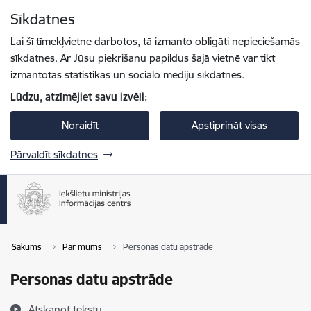
Pāriet uz lapas saturu
Sīkdatnes
Spied
lai meklētu
Enter
Lai šī tīmekļvietne darbotos, tā izmanto obligāti nepieciešamās
sīkdatnes. Ar Jūsu piekrišanu papildus šajā vietnē var tikt
izmantotas statistikas un sociālo mediju sīkdatnes.
Lūdzu, atzīmējiet savu izvēli:
Noraidīt
Apstiprināt visas
Pārvaldīt sīkdatnes
Sākums
Par mums
Personas datu apstrāde
Personas datu apstrāde
Atskaņot tekstu