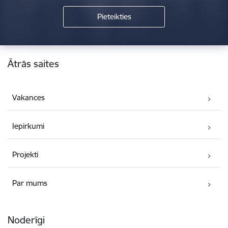
Kājene
Ātrās saites
Vakances
Iepirkumi
Projekti
Par mums
Noderīgi