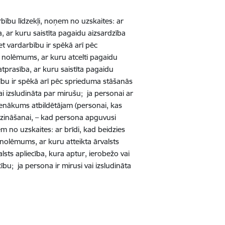
bību līdzekļi, noņem no uzskaites: ar
, ar kuru saistīta pagaidu aizsardzība
et vardarbību ir spēkā arī pēc
s nolēmums, ar kuru atcelti pagaidu
atprasība, ar kuru saistīta pagaidu
bību ir spēkā arī pēc sprieduma stāšanās
ai izsludināta par mirušu; ja personai ar
ienākums atbildētājam (personai, kas
azināšanai, – kad persona apguvusi
 no uzskaites: ar brīdi, kad beidzies
s nolēmums, ar kuru atteikta ārvalsts
lsts apliecība, kura aptur, ierobežo vai
ību; ja persona ir mirusi vai izsludināta