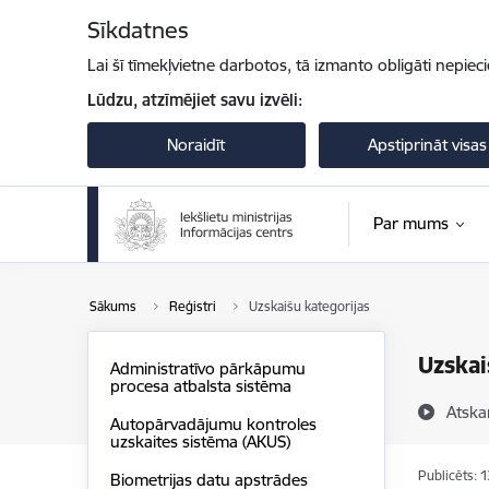
Pāriet uz lapas saturu
Sīkdatnes
Lai šī tīmekļvietne darbotos, tā izmanto obligāti nepiec
Lūdzu, atzīmējiet savu izvēli:
Noraidīt
Apstiprināt visas
Par mums
Sākums
Reģistri
Uzskaišu kategorijas
Uzskai
Administratīvo pārkāpumu
procesa atbalsta sistēma
Atska
Autopārvadājumu kontroles
uzskaites sistēma (AKUS)
Publicēts: 
Biometrijas datu apstrādes