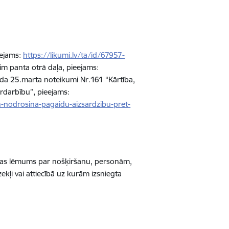
eejams:
https://likumi.lv/ta/id/67957-
im panta otrā daļa, pieejams:
ada 25.marta noteikumi Nr.161 “Kārtība,
rdarbību”, pieejams:
n-nodrosina-pagaidu-aizsardzibu-pret-
cijas lēmums par nošķiršanu, personām,
ekļi vai
attiecībā uz kurām izsniegta