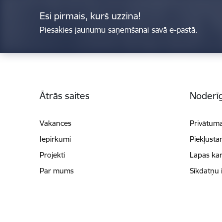
Esi pirmais, kurš uzzina!
Piesakies jaunumu saņemšanai savā e-pastā.
Kājene
Ātrās saites
Noderīg
Vakances
Privātuma
Iepirkumi
Piekļūsta
Projekti
Lapas kar
Par mums
Sīkdatņu 