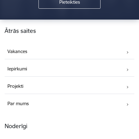
Kājene
Ātrās saites
Vakances
Iepirkumi
Projekti
Par mums
Noderīgi