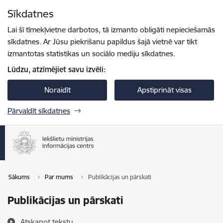
Pāriet uz lapas saturu
Sīkdatnes
Spied
lai meklētu
Enter
Lai šī tīmekļvietne darbotos, tā izmanto obligāti nepieciešamās
sīkdatnes. Ar Jūsu piekrišanu papildus šajā vietnē var tikt
izmantotas statistikas un sociālo mediju sīkdatnes.
Lūdzu, atzīmējiet savu izvēli:
Noraidīt
Apstiprināt visas
Pārvaldīt sīkdatnes
Sākums
Par mums
Publikācijas un pārskati
Publikācijas un pārskati
Atskaņot tekstu