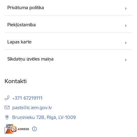
Privātuma politika
Piekļūstamība
Lapas karte
Sīkdatņu izvēles maiņa
Kontakti
+371 67219111
E-pasts:
pasts@ic.iem.gov.lv
Bruņinieku 72B, Rīgā, LV-1009