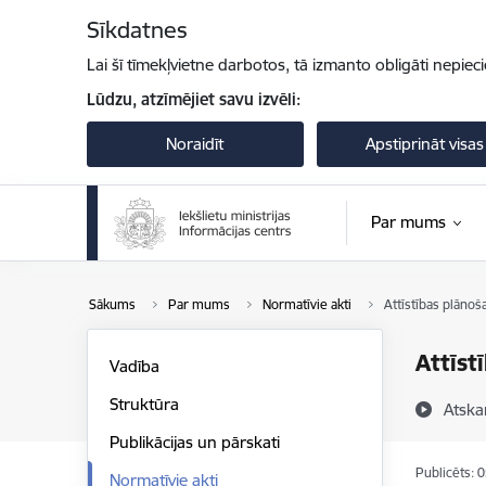
Pāriet uz lapas saturu
Sīkdatnes
Lai šī tīmekļvietne darbotos, tā izmanto obligāti nepiec
Lūdzu, atzīmējiet savu izvēli:
Noraidīt
Apstiprināt visas
Par mums
Sākums
Par mums
Normatīvie akti
Attīstības plāno
Attīst
Vadība
Struktūra
Atska
Publikācijas un pārskati
Publicēts: 
Normatīvie akti