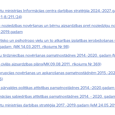
ietu ministrijas Informācijas centra darbības stratēģija 2024.-2027
-1-8/211/24)
 noziedzības novēršanas un bērnu aizsardzības pret noziedzīgu 
.-2019.gadam
tisko un psihotropo vielu un to atkarības izplatības ierobežošana
gadam (MK 14.03.2011. rīkojums Nr.98)
ku tirdzniecības novēršanas pamatnostādnes 2014.-2020. gadam (M
s civilās aizsardzības plāns(MK 09.08.2011. rīkojums Nr.369)
orupcijas novēršanas un apkarošanas pamatnostādnēm 2015.-202
6)
s pārvaldes politikas attīstības pamatnostādnes 2014.–2020.gadam
mācijas sabiedrības attīstības pamatnostādnes 2014. - 2020. gada
ietu ministrijas darbības stratēģija 2017.-2019.gadam (IeM 24.05.2