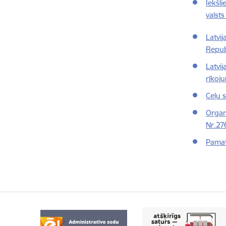
Iekšli
valst
Latvi
Repub
Latvi
rīkoj
Ceļu 
Organ
Nr.27
Pamat