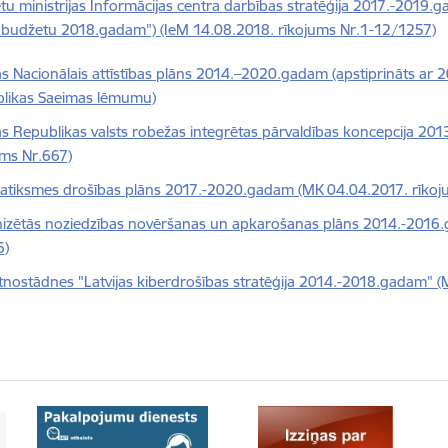
etu ministrijas Informācijas centra darbības stratēģija 2017.-2019.
s budžetu 2018.gadam") (IeM 14.08.2018. rīkojums Nr.1-12/1257)
jas Nacionālais attīstības plāns 2014.–2020.gadam (apstiprināts ar
likas Saeimas lēmumu)
jas Republikas valsts robežas integrētas pārvaldības koncepcija 2
ums Nr.667)
satiksmes drošības plāns 2017.-2020.gadam (MK 04.04.2017. rīkoj
izētās noziedzības novēršanas un apkarošanas plāns 2014.-2016
6)
nostādnes "Latvijas kiberdrošības stratēģija 2014.-2018.gadam" (