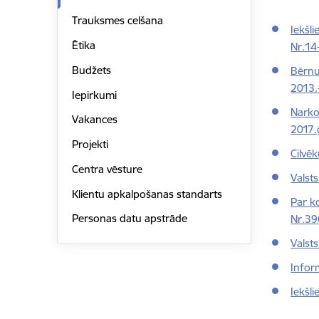
Trauksmes celšana
Iekšl
Ētika
Nr.14
Budžets
Bērnu
2013
Iepirkumi
Narko
Vakances
2017.
Projekti
Cilvē
Centra vēsture
Valst
Klientu apkalpošanas standarts
Par k
Personas datu apstrāde
Nr.39
Valst
Infor
Iekšl