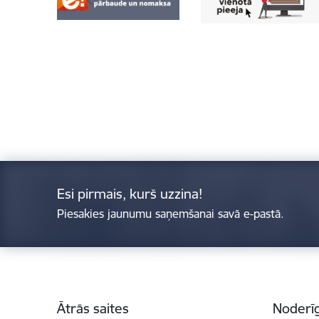
Esi pirmais, kurš uzzina!
Piesakies jaunumu saņemšanai savā e-pastā.
Kājene
Ātrās saites
Noderīg