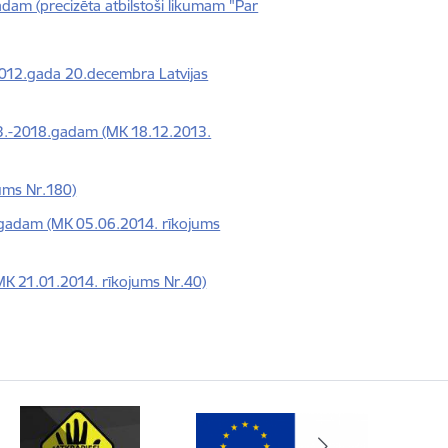
gadam (precizēta atbilstoši likumam "Par
 2012.gada 20.decembra Latvijas
013.-2018.gadam (MK 18.12.2013.
ums Nr.180)
.gadam (MK 05.06.2014. rīkojums
MK 21.01.2014. rīkojums Nr.40)