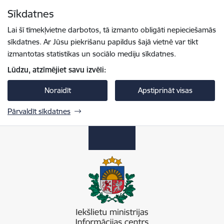
Pāriet uz lapas saturu
Sīkdatnes
Spied
lai meklētu
Enter
Lai šī tīmekļvietne darbotos, tā izmanto obligāti nepieciešamās
sīkdatnes. Ar Jūsu piekrišanu papildus šajā vietnē var tikt
izmantotas statistikas un sociālo mediju sīkdatnes.
Lūdzu, atzīmējiet savu izvēli:
Noraidīt
Apstiprināt visas
Pārvaldīt sīkdatnes
Iekšlietu ministrijas informācijas centrs