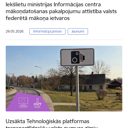
Iekšlietu ministrijas Informācijas centra
mākoņdatošanas pakalpojumu attīstība valsts
federētā mākoņa ietvaros
29.05.2026.
Informācija presei
Jaunumi
Uzsākta Tehnoloģiskās platformas
transportlīdzekļu valsts numura zīmju