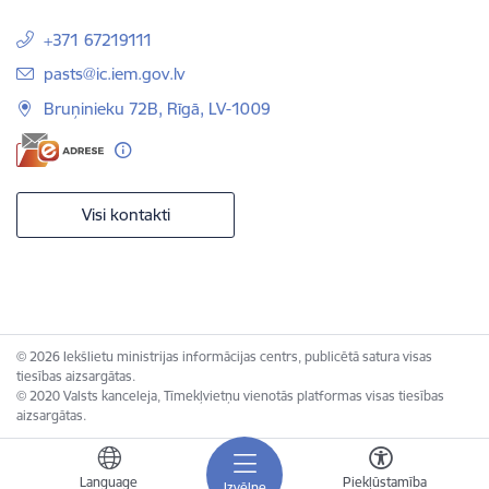
+371 67219111
E-pasts:
pasts@ic.iem.gov.lv
Bruņinieku 72B, Rīgā, LV-1009
Visi kontakti
© 2026 Iekšlietu ministrijas informācijas centrs, publicētā satura visas
tiesības aizsargātas.
© 2020 Valsts kanceleja, Tīmekļvietņu vienotās platformas visas tiesības
aizsargātas.
Language
Piekļūstamība
Izvēlne