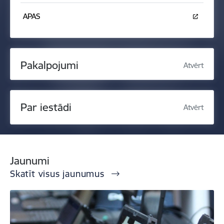
APAS
Pakalpojumi
Atvērt
Par iestādi
Atvērt
Jaunumi
Skatīt visus jaunumus