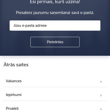
Esi pirmais, kurš uzzina!
Piesakies jaunumu saņemšanai savā e-pastā.
Kājene
Ātrās saites
Vakances
Iepirkumi
Projekti