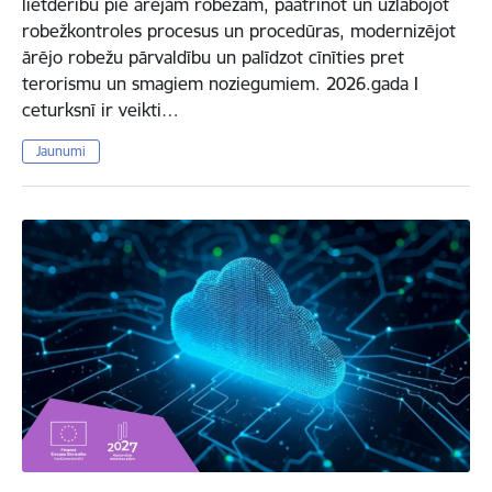
lietderību pie ārējām robežām, paātrinot un uzlabojot
robežkontroles procesus un procedūras, modernizējot
ārējo robežu pārvaldību un palīdzot cīnīties pret
terorismu un smagiem noziegumiem. 2026.gada I
ceturksnī ir veikti…
Jaunumi