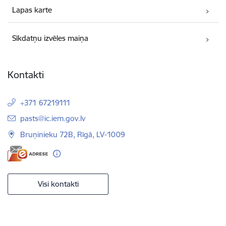
Lapas karte
Sīkdatņu izvēles maiņa
Kontakti
+371 67219111
E-pasts:
pasts@ic.iem.gov.lv
Bruņinieku 72B, Rīgā, LV-1009
Visi kontakti