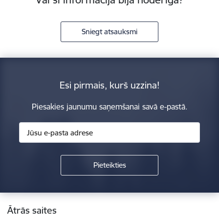
Sniegt atsauksmi
Esi pirmais, kurš uzzina!
Piesakies jaunumu saņemšanai savā e-pastā.
Kājene
Ātrās saites