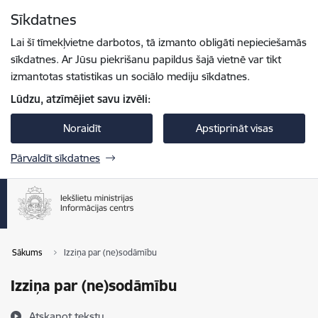
Pāriet uz lapas saturu
Sīkdatnes
Spied
lai meklētu
Enter
Lai šī tīmekļvietne darbotos, tā izmanto obligāti nepieciešamās
sīkdatnes. Ar Jūsu piekrišanu papildus šajā vietnē var tikt
izmantotas statistikas un sociālo mediju sīkdatnes.
Lūdzu, atzīmējiet savu izvēli:
Noraidīt
Apstiprināt visas
Pārvaldīt sīkdatnes
Sākums
Izziņa par (ne)sodāmību
Izziņa par (ne)sodāmību
Atskaņot tekstu