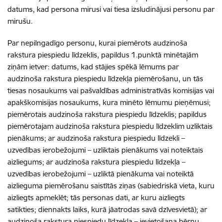
datums, kad persona mirusi vai tiesa izsludinājusi personu par
mirušu.
Par nepilngadīgo personu, kurai piemērots audzinoša
rakstura piespiedu līdzeklis, papildus 1.punktā minētajām
ziņām ietver: datums, kad stājies spēkā lēmums par
audzinoša rakstura piespiedu līdzekļa piemērošanu, un tās
tiesas nosaukums vai pašvaldības administratīvās komisijas vai
apakškomisijas nosaukums, kura minēto lēmumu pieņēmusi;
piemērotais audzinoša rakstura piespiedu līdzeklis; papildus
piemērotajam audzinoša rakstura piespiedu līdzeklim uzliktais
pienākums; ar audzinoša rakstura piespiedu līdzekli –
uzvedības ierobežojumi – uzliktais pienākums vai noteiktais
aizliegums; ar audzinoša rakstura piespiedu līdzekļa –
uzvedības ierobežojumi – uzliktā pienākuma vai noteiktā
aizlieguma piemērošanu saistītās ziņas (sabiedriskā vieta, kuru
aizliegts apmeklēt; tās personas dati, ar kuru aizliegts
satikties; diennakts laiks, kurā jāatrodas savā dzīvesvietā); ar
audzinoša rakstura piespiedu līdzekļa – ievietošana bērnu