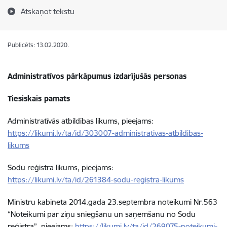
Atskaņot tekstu
Publicēts: 13.02.2020.
Administratīvos pārkāpumus izdarījušās personas
Tiesiskais pamats
Administratīvās atbildības likums, pieejams:
https://likumi.lv/ta/id/303007-administrativas-atbildibas-
likums
Sodu reģistra likums, pieejams:
https://likumi.lv/ta/id/261384-sodu-registra-likums
Ministru kabineta 2014.gada 23.septembra noteikumi Nr.563
“Noteikumi par ziņu sniegšanu un saņemšanu no Sodu
reģistra”, pieejams:
https://likumi.lv/ta/id/269075-noteikumi-