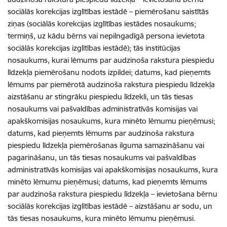
sociālās korekcijas izglītības iestādē – piemērošanu saistītās
ziņas (sociālās korekcijas izglītības iestādes nosaukums;
termiņš, uz kādu bērns vai nepilngadīgā persona ievietota
sociālās korekcijas izglītības iestādē); tās institūcijas
nosaukums, kurai lēmums par audzinoša rakstura piespiedu
līdzekļa piemērošanu nodots izpildei; datums, kad pieņemts
lēmums par piemērotā audzinoša rakstura piespiedu līdzekļa
aizstāšanu ar stingrāku piespiedu līdzekli, un tās tiesas
nosaukums vai pašvaldības administratīvās komisijas vai
apakškomisijas nosaukums, kura minēto lēmumu pieņēmusi;
datums, kad pieņemts lēmums par audzinoša rakstura
piespiedu līdzekļa piemērošanas ilguma samazināšanu vai
pagarināšanu, un tās tiesas nosaukums vai pašvaldības
administratīvās komisijas vai apakškomisijas nosaukums, kura
minēto lēmumu pieņēmusi; datums, kad pieņemts lēmums
par audzinoša rakstura piespiedu līdzekļa – ievietošana bērnu
sociālās korekcijas izglītības iestādē – aizstāšanu ar sodu, un
tās tiesas nosaukums, kura minēto lēmumu pieņēmusi.