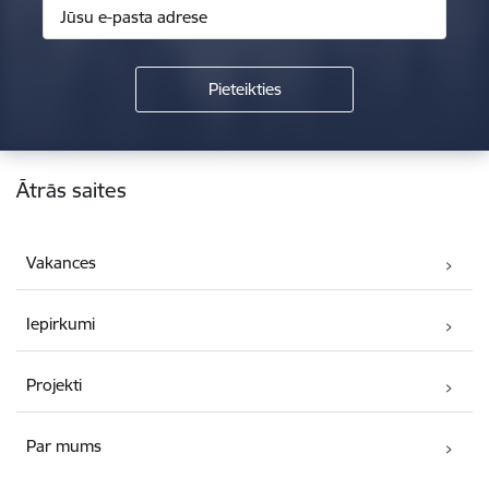
Kājene
Ātrās saites
Vakances
Iepirkumi
Projekti
Par mums