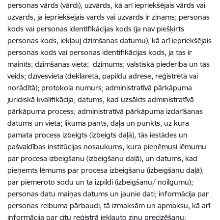
personas vārds (vārdi), uzvārds, kā arī iepriekšējais vārds vai
uzvārds, ja iepriekšējais vārds vai uzvārds ir zināms; personas
kods vai personas identifikācijas kods (ja nav piešķirts
personas kods, iekļauj dzimšanas datumu), kā arī iepriekšējais
personas kods vai personas identifikācijas kods, ja tas ir
mainīts; dzimšanas vieta; dzimums; valstiskā piederība un tās
veids; dzīvesvieta (deklarētā, papildu adrese, reģistrētā vai
norādītā); protokola numurs; administratīvā pārkāpuma
juridiskā kvalifikācija; datums, kad uzsākts administratīvā
pārkāpuma process; administratīvā pārkāpuma izdarīšanas
datums un vieta; likuma pants, daļa un punkts, uz kura
pamata process izbeigts (izbeigts daļā), tās iestādes un
pašvaldības institūcijas nosaukums, kura pieņēmusi lēmumu
par procesa izbeigšanu (izbeigšanu daļā), un datums, kad
pieņemts lēmums par procesa izbeigšanu (izbeigšanu daļā);
par piemēroto sodu un tā izpildi (izbeigšanu/ noilgumu);
personas datu maiņas datums un jaunie dati; informācija par
personas reibuma pārbaudi, tā izmaksām un apmaksu, kā arī
informācija par citu reģistrā iekļauto ziņu precizēšanu;