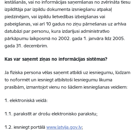
iestāšanās, vai no informācijas saņemšanas no zvērināta tiesu
izpildītāja par izpildu dokumenta izsniegšanu atpakaļ
piedzinējam, vai izpildu lietvedības izbeigšanas vai
pabeigšanas, vai arī 10 gadus no ziņu pārnešanas uz arhīva
datubāzi par personu, kura izdarījusi administratīvo
pārkāpumu laikposmā no 2002. gada 1. janvāra līdz 2005.
gada 31. decembrim.
Kas var saņemt ziņas no informācijas sistēmas?
Ja fiziska persona vēlas saņemt atbildi uz iesniegumu, lūdzam
to noformēt un iesniegt atbilstoši Iesniegumu likuma
prasībām, izmantojot vienu no šādiem iesniegšanas veidiem:
1. elektroniskā veidā:
1.1. parakstīt ar drošu elektronisko parakstu;
1.2. iesniegt portālā
www.latvija.gov.lv
;