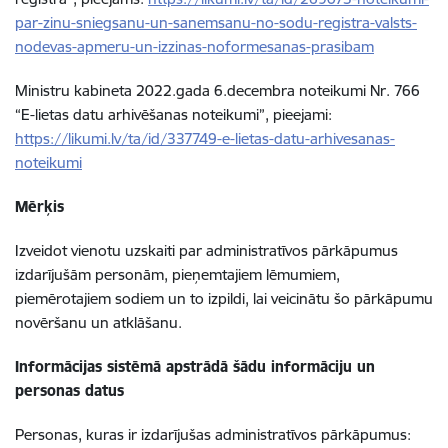
par-zinu-sniegsanu-un-sanemsanu-no-sodu-registra-valsts-
nodevas-apmeru-un-izzinas-noformesanas-prasibam
Ministru kabineta 2022.gada 6.decembra noteikumi Nr. 766
“E-lietas datu arhivēšanas noteikumi”, pieejami:
https://likumi.lv/ta/id/337749-e-lietas-datu-arhivesanas-
noteikumi
Mērķis
Izveidot vienotu uzskaiti par administratīvos pārkāpumus
izdarījušām personām, pieņemtajiem lēmumiem,
piemērotajiem sodiem un to izpildi, lai veicinātu šo pārkāpumu
novēršanu un atklāšanu.
Informācijas sistēmā apstrādā šādu informāciju un
personas datus
Personas, kuras ir izdarījušas administratīvos pārkāpumus: