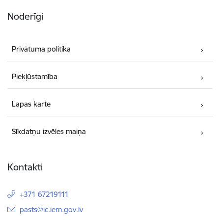
Noderīgi
Privātuma politika
Piekļūstamība
Lapas karte
Sīkdatņu izvēles maiņa
Kontakti
+371 67219111
E-pasts:
pasts@ic.iem.gov.lv