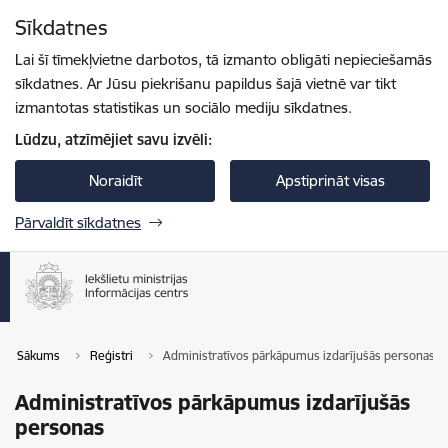
Pāriet uz lapas saturu
Sīkdatnes
Spied
lai meklētu
Enter
Lai šī tīmekļvietne darbotos, tā izmanto obligāti nepieciešamās
sīkdatnes. Ar Jūsu piekrišanu papildus šajā vietnē var tikt
izmantotas statistikas un sociālo mediju sīkdatnes.
Lūdzu, atzīmējiet savu izvēli:
Noraidīt
Apstiprināt visas
Pārvaldīt sīkdatnes
Sākums
Reģistri
Administratīvos pārkāpumus izdarījušās personas
Administratīvos pārkāpumus izdarījušās
personas