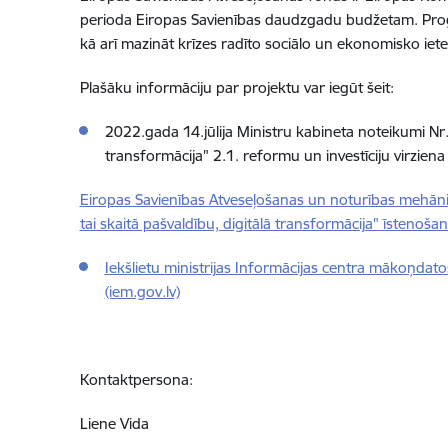
perioda Eiropas Savienības daudzgadu budžetam. Program
kā arī mazināt krīzes radīto sociālo un ekonomisko iet
Plašāku informāciju par projektu var iegūt šeit:
2022.gada 14.jūlija Ministru kabineta noteikumi N
transformācija" 2.1. reformu un investīciju virziena
Eiropas Savienības Atveseļošanas un noturības mehānis
tai skaitā pašvaldību, digitālā transformācija" īstenošan
Iekšlietu ministrijas Informācijas centra mākoņdato
(iem.gov.lv)
Kontaktpersona:
Liene Vida