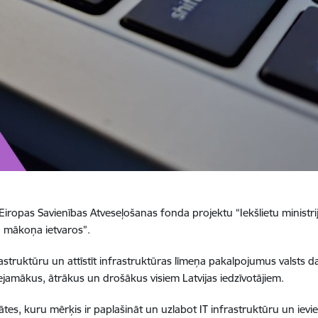
t Eiropas Savienības Atveseļošanas fonda projektu “Iekšlietu ministri
 mākoņa ietvaros”.
nfrastruktūru un attīstīt infrastruktūras līmeņa pakalpojumus valsts 
ejamākus, ātrākus un drošākus visiem Latvijas iedzīvotājiem.
tātes, kuru mērķis ir paplašināt un uzlabot IT infrastruktūru un iev