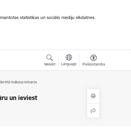
zmantotas statistikas un sociālo mediju sīkdatnes.
Language
Meklēt
Piekļūstamība
federētā mākoņa ietvaros
ūru un ieviest