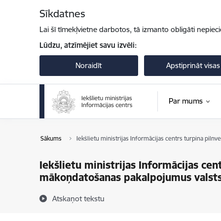
Pāriet uz lapas saturu
Sīkdatnes
Lai šī tīmekļvietne darbotos, tā izmanto obligāti nepiec
Lūdzu, atzīmējiet savu izvēli:
Noraidīt
Apstiprināt visas
Par mums
Sākums
Iekšlietu ministrijas Informācijas centrs turpina pil
Iekšlietu ministrijas Informācijas cen
mākoņdatošanas pakalpojumus valsts
Atskaņot tekstu