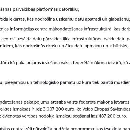
šanas pārvaldības platformas datortīklu;
tīkla iekārtas, kas nodrošina uzticamu datu apstrādi un glabāšanu;
nistrijas Informācijas centra mākoņdatošanas infrastruktūrā, kas da
as centrs” uzsākta datu pārraides tīkla infrastruktūras izveide datu 
ntriem, kas nodrošinās drošu un ātru datu apmaiņu un ir būtisks, la
ūra kā pakalpojums ieviešana valsts federētā mākoņa ietvarā, kā
ēju, pieejamību un tehnoloģisko pamatu uz kura tiek balstīti mūsdien
koņdatošanas pakalpojumu attīstība valsts federētā mākoņa ietvaros”
teiktās izmaksas ir līdz 3 007 200 euro, ko veido Eiropas Savienīb
evienotās vērtības nodokļa izmaksu segšanai līdz 487 200 euro.
isijas centralizēti pārvaldīta budžeta programma, kas izveidota pa