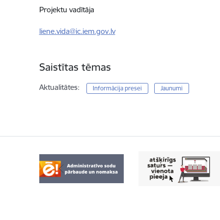
Projektu vadītāja
liene.vida@ic.iem.gov.lv
Saistītas tēmas
Aktualitātes:
Informācija presei
Jaunumi