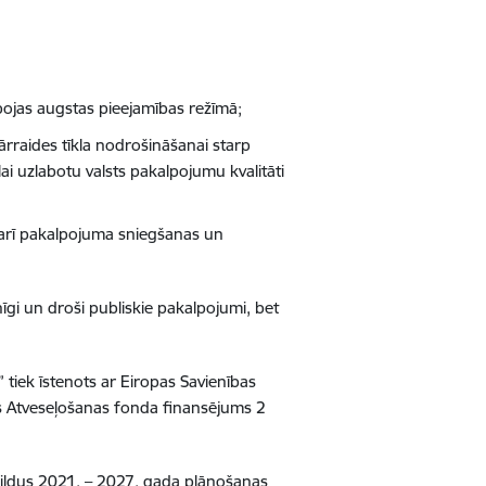
rbojas augstas pieejamības režīmā;
pārraides tīkla nodrošināšanai starp
i uzlabotu valsts pakalpojumu kvalitāti
 arī pakalpojuma sniegšanas un
īgi un droši publiskie pakalpojumi, bet
 tiek īstenots ar Eiropas Savienības
as Atveseļošanas fonda finansējums 2
pildus 2021. – 2027. gada plānošanas