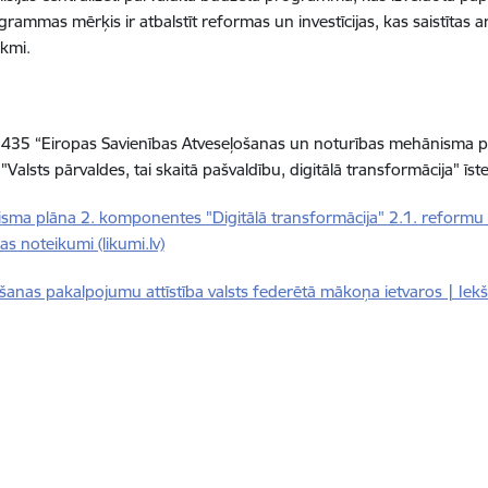
mas mērķis ir atbalstīt reformas un investīcijas, kas saistītas ar
ekmi.
r.435 “Eiropas Savienības Atveseļošanas un noturības mehānisma p
 "Valsts pārvaldes, tai skaitā pašvaldību, digitālā transformācija" ī
ma plāna 2. komponentes "Digitālā transformācija" 2.1. reformu un 
as noteikumi (likumi.lv)
šanas pakalpojumu attīstība valsts federētā mākoņa ietvaros | Iekšli