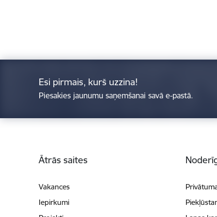
Esi pirmais, kurš uzzina!
Piesakies jaunumu saņemšanai savā e-pastā.
Kājene
Ātrās saites
Noderīg
Vakances
Privātuma
Iepirkumi
Piekļūsta