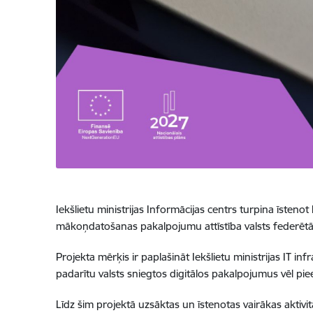
Iekšlietu ministrijas Informācijas centrs turpina īsteno
mākoņdatošanas pakalpojumu attīstība valsts federētā
Projekta mērķis ir paplašināt Iekšlietu ministrijas IT i
padarītu valsts sniegtos digitālos pakalpojumus vēl pie
Līdz šim projektā uzsāktas un īstenotas vairākas aktivi