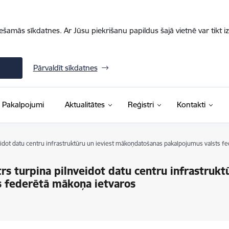
iešamās sīkdatnes. Ar Jūsu piekrišanu papildus šajā vietnē var tikt i
Pārvaldīt sīkdatnes
Pakalpojumi
Aktualitātes
Reģistri
Kontakti
nveidot datu centru infrastruktūru un ieviest mākoņdatošanas pakalpojumus valsts 
trs turpina pilnveidot datu centru infrastrukt
 federētā mākoņa ietvaros