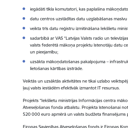
iegādāti tīkla komutatori, kas paplašina mākoņdato
datu centros uzstādītas datu uzglabāšanas masīvu 
veikta trīs datu reģistru izmitināšana Iekšlietu mi
sadarbībā ar VAS “Latvijas Valsts radio un televīzij
valsts federētā mākoņa projektu īstenotāju datu ce
un pieejamību;
uzsākta mākoņdatošanas pakalpojuma – infrastrukt
lietošanas kārtības izstrāde.
Veiktās un uzsāktās aktivitātes ne tikai uzlabo veiktsp
ļauj valsts iestādēm efektīvāk izmantot IT resursus.
Projekts “Iekšlietu ministrijas Informācijas centra mā
Atveseļošanas fonda atbalstu. Projekta īstenošanai no
520 000 euro apmērā un valsts budžeta finansējums pi
Eiropas Savienības Atveseļošanas fonds ir Eiropas Kom