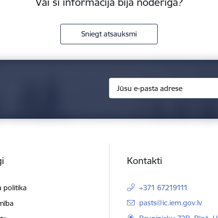
Vai šī informācija bija noderīga?
Sniegt atsauksmi
i
Kontakti
 politika
+371 67219111
E-pasts:
pasts@ic.iem.gov.lv
mība