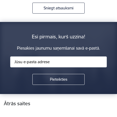
Sniegt atsauksmi
Esi pirmais, kurš uzzina!
Piesakies jaunumu saņemšanai savā e-pastā.
Kājene
Ātrās saites