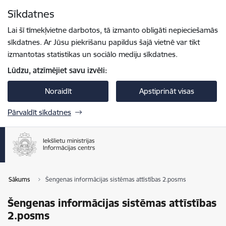
Pāriet uz lapas saturu
Sīkdatnes
Spied
lai meklētu
Enter
Lai šī tīmekļvietne darbotos, tā izmanto obligāti nepieciešamās
sīkdatnes. Ar Jūsu piekrišanu papildus šajā vietnē var tikt
izmantotas statistikas un sociālo mediju sīkdatnes.
Lūdzu, atzīmējiet savu izvēli:
Noraidīt
Apstiprināt visas
Pārvaldīt sīkdatnes
Sākums
Šengenas informācijas sistēmas attīstības 2.posms
Šengenas informācijas sistēmas attīstības
2.posms