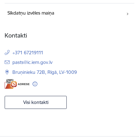
Sīkdatņu izvēles maiņa
Kontakti
+371 67219111
E-pasts:
pasts@ic.iem.gov.lv
Bruņinieku 72B, Rīgā, LV-1009
Visi kontakti