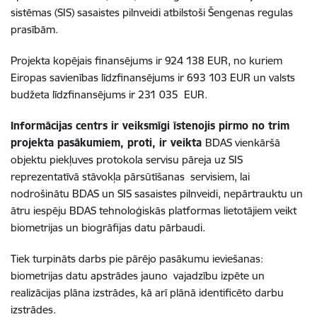
sistēmas (SIS) sasaistes pilnveidi atbilstoši Šengenas regulas
prasībām.
Projekta kopējais finansējums ir 924 138 EUR, no kuriem
Eiropas savienības līdzfinansējums ir 693 103 EUR un valsts
budžeta līdzfinansējums ir 231 035 EUR.
Informācijas centrs ir veiksmīgi īstenojis pirmo no trim
projekta pasākumiem, proti, ir veikta
BDAS vienkāršā
objektu piekļuves protokola servisu pāreja uz SIS
reprezentatīvā stāvokļa pārsūtīšanas servisiem, lai
nodrošinātu BDAS un SIS sasaistes pilnveidi, nepārtrauktu un
ātru iespēju BDAS tehnoloģiskās platformas lietotājiem veikt
biometrijas un biogrāfijas datu pārbaudi.
Tiek turpināts darbs pie pārējo pasākumu ieviešanas:
biometrijas datu apstrādes jauno vajadzību izpēte un
realizācijas plāna izstrādes, kā arī plānā identificēto darbu
izstrādes.