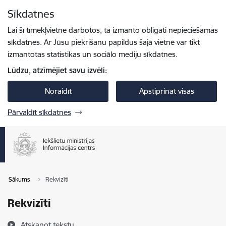
Pāriet uz lapas saturu
Sīkdatnes
Spied
lai meklētu
Enter
Lai šī tīmekļvietne darbotos, tā izmanto obligāti nepieciešamās
sīkdatnes. Ar Jūsu piekrišanu papildus šajā vietnē var tikt
izmantotas statistikas un sociālo mediju sīkdatnes.
Lūdzu, atzīmējiet savu izvēli:
Noraidīt
Apstiprināt visas
Pārvaldīt sīkdatnes
Sākums
Rekvizīti
Rekvizīti
Atskaņot tekstu