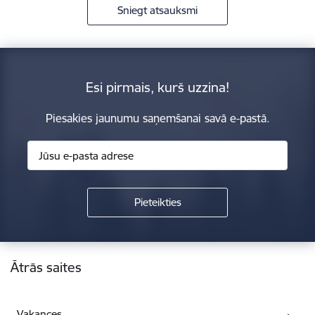
Sniegt atsauksmi
Esi pirmais, kurš uzzina!
Piesakies jaunumu saņemšanai savā e-pastā.
Kājene
Ātrās saites
Vakances