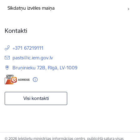
Sīkdatņu izvēles maiņa
Kontakti
+371 67219111
E-pasts:
pasts@ic.iem.gov.lv
Bruņinieku 72B, Rīgā, LV-1009
Visi kontakti
© 2026 Iekšlietu ministrijas informācijas centrs, publicētā satura visas