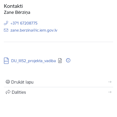
Kontakti
Zane Bērziņa
+371 67208775
E-pasts:
zane.berzina@ic.iem.gov.lv
Lejupielādēt:
DU_IIIS2_projekta_vadiba
Drukāt lapu
Dalīties