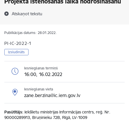
Projekta īstenošanas laikā nodrošināšanu
Atskaņot tekstu
Publikācijas datums:
28.01.2022.
PI-IC-2022-1
Izsludināts
Iesniegšanas termiņš
16:00, 16.02.2022
Iesniegšanas vieta
zane.berzina@ic.iem.gov.lv
Pasūtītājs
Iekšlietu ministrijas Informācijas centrs, reģ. Nr.
90000289913, Bruņinieku 72B, Rīgā, LV-1009