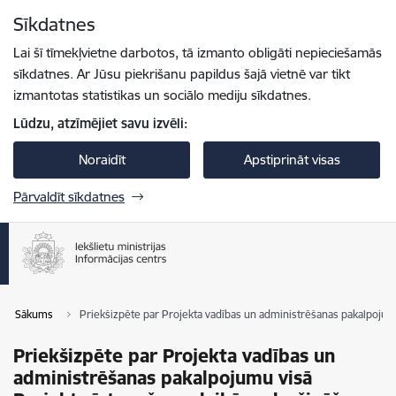
Pāriet uz lapas saturu
Sīkdatnes
Spied
lai meklētu
Enter
Lai šī tīmekļvietne darbotos, tā izmanto obligāti nepieciešamās
sīkdatnes. Ar Jūsu piekrišanu papildus šajā vietnē var tikt
izmantotas statistikas un sociālo mediju sīkdatnes.
Lūdzu, atzīmējiet savu izvēli:
Noraidīt
Apstiprināt visas
Pārvaldīt sīkdatnes
Sākums
Priekšizpēte par Projekta vadības un administrēšanas pakalpojum
Priekšizpēte par Projekta vadības un
administrēšanas pakalpojumu visā