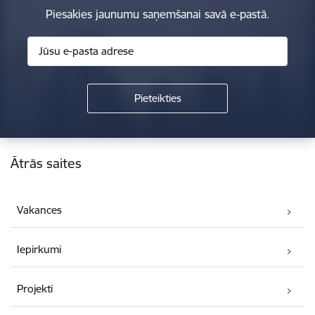
Piesakies jaunumu saņemšanai savā e-pastā.
Kājene
Ātrās saites
Vakances
Iepirkumi
Projekti