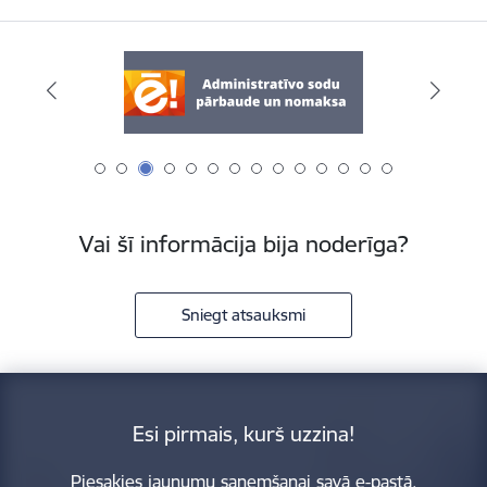
Vai šī informācija bija noderīga?
Sniegt atsauksmi
Esi pirmais, kurš uzzina!
Piesakies jaunumu saņemšanai savā e-pastā.