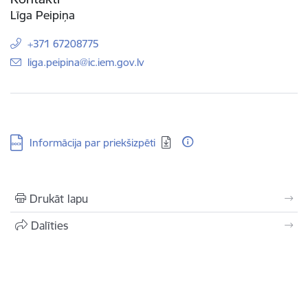
Līga Peipiņa
+371 67208775
E-pasts:
liga.peipina@ic.iem.gov.lv
Lejupielādēt:
Informācija par priekšizpēti
Drukāt lapu
Dalīties