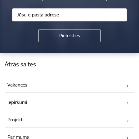
Kājene
Ātrās saites
Vakances
Iepirkumi
Projekti
Par mums