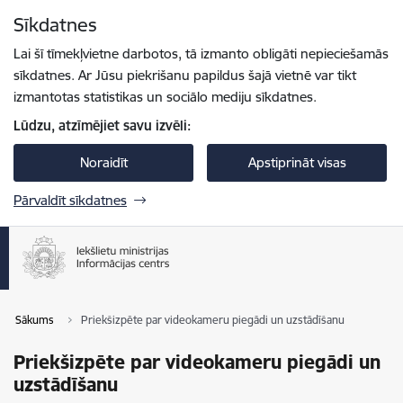
Pāriet uz lapas saturu
Sīkdatnes
Spied
lai meklētu
Enter
Lai šī tīmekļvietne darbotos, tā izmanto obligāti nepieciešamās
sīkdatnes. Ar Jūsu piekrišanu papildus šajā vietnē var tikt
izmantotas statistikas un sociālo mediju sīkdatnes.
Lūdzu, atzīmējiet savu izvēli:
Noraidīt
Apstiprināt visas
Pārvaldīt sīkdatnes
Sākums
Priekšizpēte par videokameru piegādi un uzstādīšanu
Priekšizpēte par videokameru piegādi un
uzstādīšanu