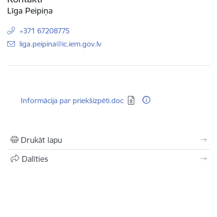
Līga Peipiņa
+371 67208775
E-pasts:
liga.peipina@ic.iem.gov.lv
Lejupielādēt:
Informācija par priekšizpēti.doc
Drukāt lapu
Dalīties