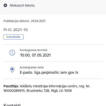
Atskaņot tekstu
Publikācijas datums:
29.04.2021.
PI-IC-2021-10
Izsludināts
Iesniegšanas termiņš
10:00, 07.05.2021
Iesniegšanas vieta
E-pasts: liga.peipina@ic.iem.gov.lv
Pasūtītājs
Iekšlietu ministrijas Informācijas centrs, reģ. Nr.
90000289913, Bruņinieku 72B, Rīgā, LV-1009
Kontakti