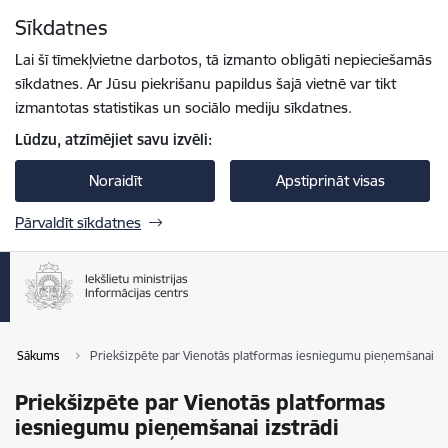
Pāriet uz lapas saturu
Sīkdatnes
Spied
lai meklētu
Enter
Lai šī tīmekļvietne darbotos, tā izmanto obligāti nepieciešamās
sīkdatnes. Ar Jūsu piekrišanu papildus šajā vietnē var tikt
izmantotas statistikas un sociālo mediju sīkdatnes.
Lūdzu, atzīmējiet savu izvēli:
Noraidīt
Apstiprināt visas
Pārvaldīt sīkdatnes
Sākums
Priekšizpēte par Vienotās platformas iesniegumu pieņemšanai iz
Priekšizpēte par Vienotās platformas
iesniegumu pieņemšanai izstrādi