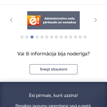
Vai šī informācija bija noderīga?
Sniegt atsauksmi
Esi pirmais, kurš uzzina!
Piesakies jaunumu saņemšanai savā e-pastā.