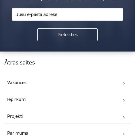
Kājene
Ātrās saites
Vakances
Iepirkumi
Projekti
Par mums