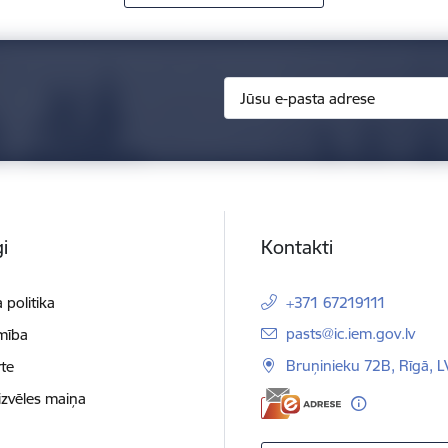
i
Kontakti
 politika
+371 67219111
E-pasts:
pasts@ic.iem.gov.lv
mība
Bruņinieku 72B, Rīgā, 
te
izvēles maiņa