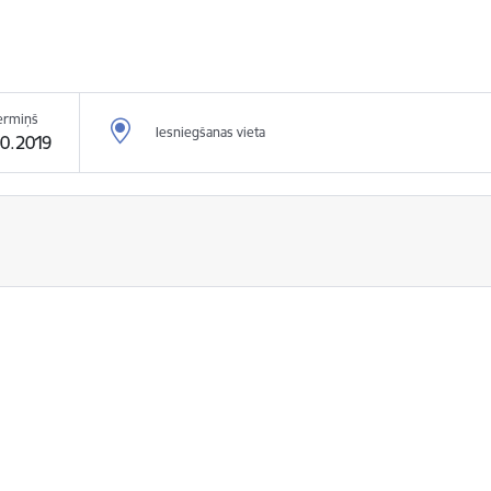
ermiņš
Iesniegšanas vieta
10.2019