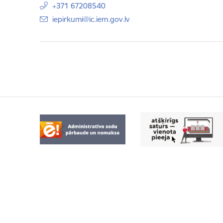
+371 67208540
E-pasts:
iepirkumi@ic.iem.gov.lv