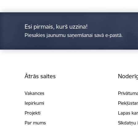
Esi pirmais, kurš uzzina!
Piesakies jaunumu saņemšanai savā e-pastā.
Kājene
Ātrās saites
Noderīg
Vakances
Privātuma
Iepirkumi
Piekļūsta
Projekti
Lapas kar
Par mums
Sīkdatņu 