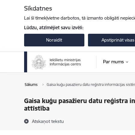
Pāriet uz lapas saturu
Sīkdatnes
Lai šī tīmekļvietne darbotos, tā izmanto obligāti nepiec
Lūdzu, atzīmējiet savu izvēli:
Noraidīt
Apstiprināt visas
Par mums
Sākums
Gaisa kuģu pasažieru datu reģistra informācijas sistē
Gaisa kuģu pasažieru datu reģistra i
attīstība
Atskaņot tekstu