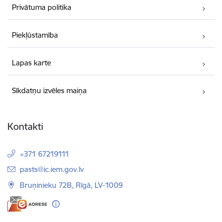
Privātuma politika
Piekļūstamība
Lapas karte
Sīkdatņu izvēles maiņa
Kontakti
+371 67219111
E-pasts:
pasts@ic.iem.gov.lv
Bruņinieku 72B, Rīgā, LV-1009