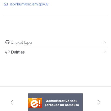
E-pasts:
iepirkumi@ic.iem.gov.lv
Drukāt lapu
Dalīties