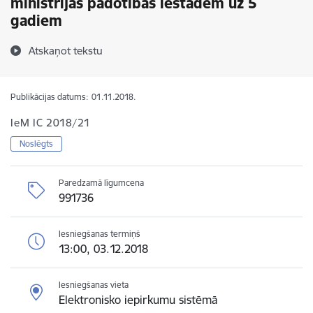
ministrijas padotības iestādēm uz 5
gadiem
Atskaņot tekstu
Publikācijas datums:
01.11.2018.
IeM IC 2018/21
Noslēgts
Paredzamā līgumcena
991736
Iesniegšanas termiņš
13:00, 03.12.2018
Iesniegšanas vieta
Elektronisko iepirkumu sistēmā