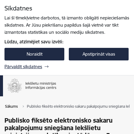
Pāriet uz lapas saturu
Sīkdatnes
Spied
lai meklētu
Enter
Lai šī tīmekļvietne darbotos, tā izmanto obligāti nepieciešamās
sīkdatnes. Ar Jūsu piekrišanu papildus šajā vietnē var tikt
izmantotas statistikas un sociālo mediju sīkdatnes.
Lūdzu, atzīmējiet savu izvēli:
Noraidīt
Apstiprināt visas
Pārvaldīt sīkdatnes
Sākums
Publisko fiksēto elektronisko sakaru pakalpojumu sniegšana Iekšl
Publisko fiksēto elektronisko sakaru
pakalpojumu sniegšana Iekšlietu