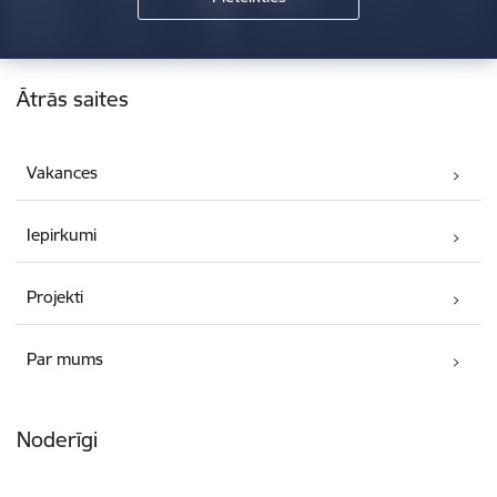
Kājene
Ātrās saites
Vakances
Iepirkumi
Projekti
Par mums
Noderīgi