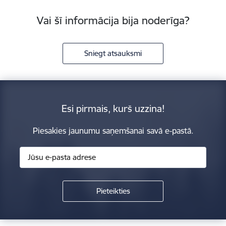
Vai šī informācija bija noderīga?
Sniegt atsauksmi
Esi pirmais, kurš uzzina!
Piesakies jaunumu saņemšanai savā e-pastā.
Kājene