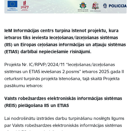
IeM Informācijas centrs turpina īstenot projektu, kura
ietvaros tiks ieviesta Ieceļošanas/izceļošanas sistēmas
(IIS) un Eiropas ceļošanas informācijas un atļauju sistēmas
(ETIAS) darbībai nepieciešamie risinājumi.
Projekta Nr. IC/RPVP/2024/11 “Ieceļošanas/izceļošanas
sistēmas un ETIAS ieviešanas 2.posms” ietvaros 2025.gada II
ceturksnī turpinās projekta īstenošana, tajā skaitā Projekta
pasākumu ietvaros:
Valsts robežsardzes elektroniskās informācijas sistēmas
(REIS)
pielāgošana IIS un ETIAS
Lai nodrošinātu izstrādes darbu turpināšanu noslēgts līgums
par Valsts robežsardzes elektroniskās informācijas sistēmas