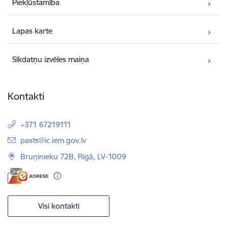
Piekļūstamība
Lapas karte
Sīkdatņu izvēles maiņa
Kontakti
+371 67219111
E-pasts:
pasts@ic.iem.gov.lv
Bruņinieku 72B, Rīgā, LV-1009
Visi kontakti