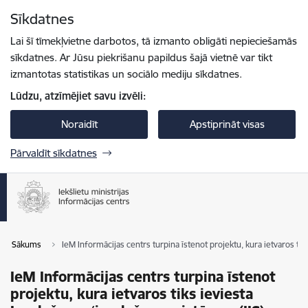
Pāriet uz lapas saturu
Sīkdatnes
Spied
lai meklētu
Enter
Lai šī tīmekļvietne darbotos, tā izmanto obligāti nepieciešamās
sīkdatnes. Ar Jūsu piekrišanu papildus šajā vietnē var tikt
izmantotas statistikas un sociālo mediju sīkdatnes.
Lūdzu, atzīmējiet savu izvēli:
Noraidīt
Apstiprināt visas
Pārvaldīt sīkdatnes
Sākums
IeM Informācijas centrs turpina īstenot projektu, kura ietvaros ti
IeM Informācijas centrs turpina īstenot
projektu, kura ietvaros tiks ieviesta