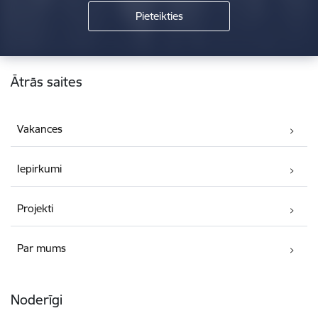
Kājene
Ātrās saites
Vakances
Iepirkumi
Projekti
Par mums
Noderīgi