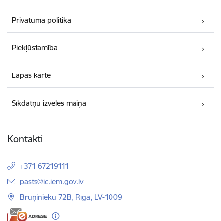
Privātuma politika
Piekļūstamība
Lapas karte
Sīkdatņu izvēles maiņa
Kontakti
+371 67219111
E-pasts:
pasts@ic.iem.gov.lv
Bruņinieku 72B, Rīgā, LV-1009