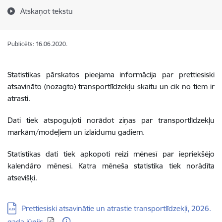
Atskaņot tekstu
Publicēts: 16.06.2020.
Statistikas pārskatos pieejama informācija par prettiesiski
atsavināto (nozagto) transportlīdzekļu skaitu un cik no tiem ir
atrasti.
Dati tiek atspoguļoti norādot ziņas par transportlīdzekļu
markām/modeļiem un izlaidumu gadiem.
Statistikas dati tiek apkopoti reizi mēnesī par iepriekšējo
kalendāro mēnesi. Katra mēneša statistika tiek norādīta
atsevišķi.
Lejupielādēt:
Prettiesiski atsavinātie un atrastie transportlīdzekļi, 2026.
gada jūnijs