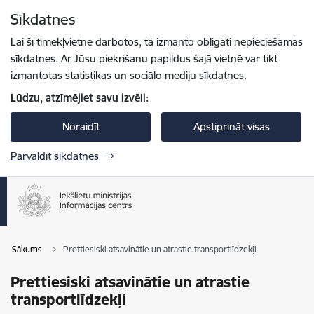
Pāriet uz lapas saturu
Sīkdatnes
Spied
lai meklētu
Enter
Lai šī tīmekļvietne darbotos, tā izmanto obligāti nepieciešamās
sīkdatnes. Ar Jūsu piekrišanu papildus šajā vietnē var tikt
izmantotas statistikas un sociālo mediju sīkdatnes.
Lūdzu, atzīmējiet savu izvēli:
Noraidīt
Apstiprināt visas
Pārvaldīt sīkdatnes
Sākums
Prettiesiski atsavinātie un atrastie transportlīdzekļi
Prettiesiski atsavinātie un atrastie
transportlīdzekļi