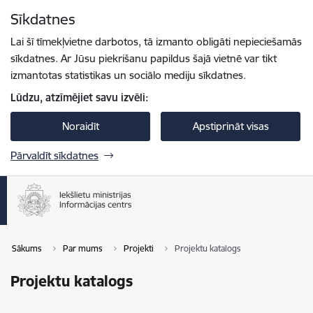
Pāriet uz lapas saturu
Sīkdatnes
Spied
lai meklētu
Enter
Lai šī tīmekļvietne darbotos, tā izmanto obligāti nepieciešamās
sīkdatnes. Ar Jūsu piekrišanu papildus šajā vietnē var tikt
izmantotas statistikas un sociālo mediju sīkdatnes.
Lūdzu, atzīmējiet savu izvēli:
Noraidīt
Apstiprināt visas
Pārvaldīt sīkdatnes
Sākums
Par mums
Projekti
Projektu katalogs
Projektu katalogs