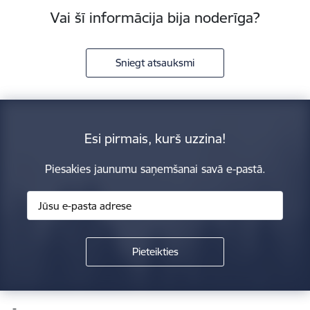
Vai šī informācija bija noderīga?
Sniegt atsauksmi
Esi pirmais, kurš uzzina!
Piesakies jaunumu saņemšanai savā e-pastā.
Kājene