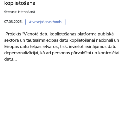
koplietošanai
Statuss:
Īstenošanā
07.03.2025.
Atveseļošanas fonds
Projekts “Vienotā datu koplietošanas platforma publiskā
sektora un tautsaimniecības datu koplietošanai nacionāli un
Eiropas datu telpas ietvaros, t.sk. ieviešot risinājumus datu
depersonalizācijai, kā arī personas pārvaldītai un kontrolētai
datu…