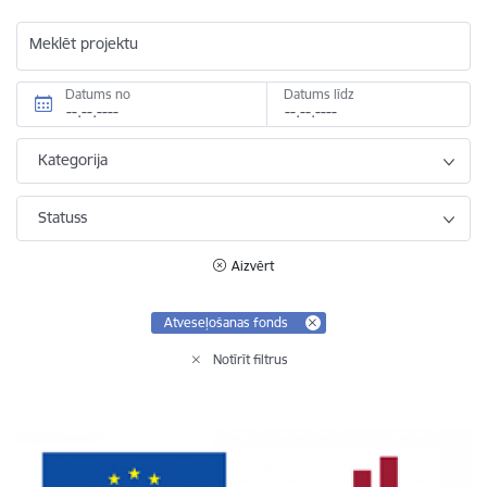
Meklēt projektu
Datums no
Datums līdz
Kategorija
Statuss
Aizvērt
Atveseļošanas fonds
Notīrīt filtrus