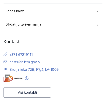
Lapas karte
Sīkdatņu izvēles maiņa
Kontakti
+371 67219111
E-pasts:
pasts@ic.iem.gov.lv
Bruņinieku 72B, Rīgā, LV-1009
Visi kontakti