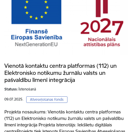
Vienotā kontaktu centra platformas (112) un
Elektronisko notikumu žurnālu valsts un
pašvaldību līmenī integrācija
Statuss:
Īstenošanā
09.07.2025.
Atveseļošanas fonds
Projekta nosaukums: Vienotās kontaktu centra platformas
(112) un Elektronisko notikumu žurnālu valsts un pašvaldību
līmenī integrācija Projekta īstenotājs: Iekšlietu digitālais
centrsProjekts tiek īstenots Eiropas Savienības Atveseļošanas