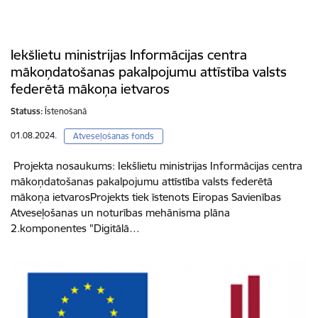
Iekšlietu ministrijas Informācijas centra
mākoņdatošanas pakalpojumu attīstība valsts
federētā mākoņa ietvaros
Statuss:
Īstenošanā
01.08.2024.
Atveseļošanas fonds
Projekta nosaukums: Iekšlietu ministrijas Informācijas centra
mākoņdatošanas pakalpojumu attīstība valsts federētā
mākoņa ietvarosProjekts tiek īstenots Eiropas Savienības
Atveseļošanas un noturības mehānisma plāna
2.komponentes "Digitālā…