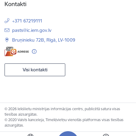
Kontakti
+371 67219111
E-pasts:
pasts@ic.iem.gov.lv
Bruņinieku 72B, Rīgā, LV-1009
Visi kontakti
© 2026 Iekšlietu ministrijas informācijas centrs, publicētā satura visas
tiesības aizsargātas.
© 2020 Valsts kanceleja, Tīmekļvietņu vienotās platformas visas tiesības
aizsargātas.