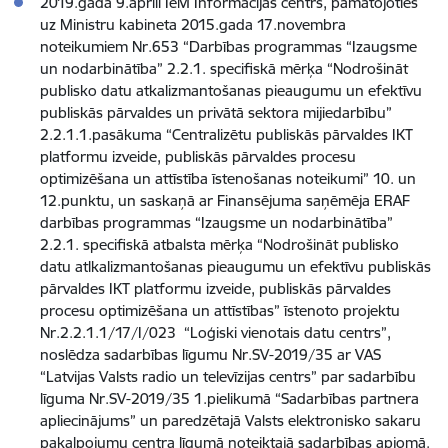
2019.gada 9.aprīlī IeM Informācijas centrs, pamatojoties
uz Ministru kabineta 2015.gada 17.novembra
noteikumiem Nr.653 “Darbības programmas “Izaugsme
un nodarbinātība” 2.2.1. specifiskā mērķa “Nodrošināt
publisko datu atkalizmantošanas pieaugumu un efektīvu
publiskās pārvaldes un privātā sektora mijiedarbību”
2.2.1.1.pasākuma “Centralizētu publiskās pārvaldes IKT
platformu izveide, publiskās pārvaldes procesu
optimizēšana un attīstība īstenošanas noteikumi” 10. un
12.punktu, un saskaņā ar Finansējuma saņēmēja ERAF
darbības programmas “Izaugsme un nodarbinātība”
2.2.1. specifiskā atbalsta mērķa “Nodrošināt publisko
datu atlkalizmantošanas pieaugumu un efektīvu publiskās
pārvaldes IKT platformu izveide, publiskās pārvaldes
procesu optimizēšana un attīstības” īstenoto projektu
Nr.2.2.1.1/17/I/023 “Loģiski vienotais datu centrs”,
noslēdza sadarbības līgumu Nr.SV-2019/35 ar VAS
“Latvijas Valsts radio un televīzijas centrs” par sadarbību
līguma Nr.SV-2019/35 1.pielikumā “Sadarbības partnera
apliecinājums” un paredzētajā Valsts elektronisko sakaru
pakalpojumu centra līgumā noteiktajā sadarbības apjomā.