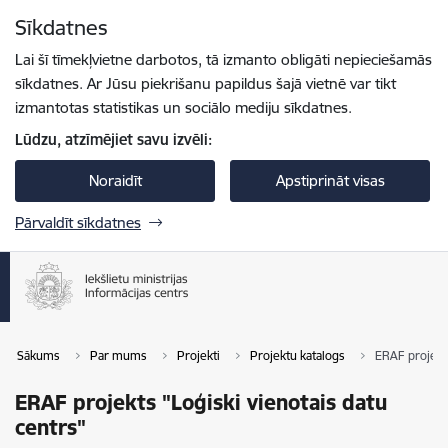
Pāriet uz lapas saturu
Sīkdatnes
Spied
lai meklētu
Enter
Lai šī tīmekļvietne darbotos, tā izmanto obligāti nepieciešamās
sīkdatnes. Ar Jūsu piekrišanu papildus šajā vietnē var tikt
izmantotas statistikas un sociālo mediju sīkdatnes.
Lūdzu, atzīmējiet savu izvēli:
Noraidīt
Apstiprināt visas
Pārvaldīt sīkdatnes
Sākums
Par mums
Projekti
Projektu katalogs
ERAF projekts
ERAF projekts "Loģiski vienotais datu
centrs"