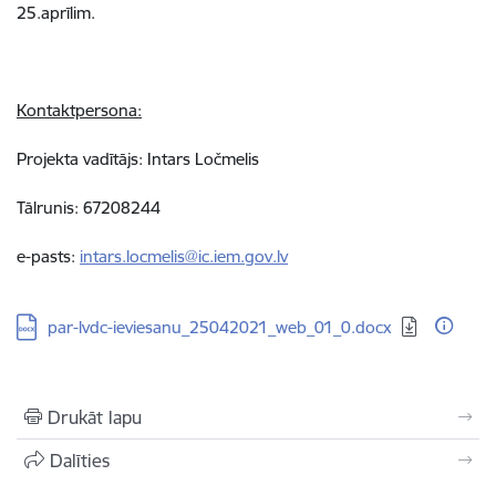
25.aprīlim.
Kontaktpersona:
Projekta vadītājs: Intars Ločmelis
Tālrunis: 67208244
e-pasts:
intars.locmelis@ic.iem.gov.lv
Lejupielādēt:
par-lvdc-ieviesanu_25042021_web_01_0.docx
Drukāt lapu
Dalīties