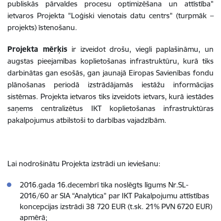
publiskās pārvaldes procesu optimizēšana un attīstība"
ietvaros Projekta "Loģiski vienotais datu centrs" (turpmāk –
projekts) īstenošanu.
Projekta mērķis
ir izveidot drošu, viegli paplašināmu, un
augstas pieejamības koplietošanas infrastruktūru, kurā tiks
darbinātas gan esošās, gan jaunajā Eiropas Savienības fondu
plānošanas periodā izstrādājamās iestāžu informācijas
sistēmas. Projekta ietvaros tiks izveidots ietvars, kurā iestādes
saņems centralizētus IKT koplietošanas infrastruktūras
pakalpojumus atbilstoši to darbības vajadzībām.
Lai nodrošinātu Projekta izstrādi un ieviešanu:
2016.gada 16.decembrī tika noslēgts līgums Nr.SL-
2016/60 ar SIA “Analytica” par IKT Pakalpojumu attīstības
koncepcijas izstrādi 38 720 EUR (t.sk. 21% PVN 6720 EUR)
apmērā;