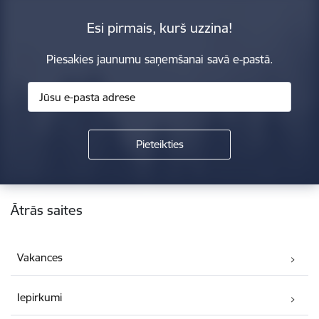
Esi pirmais, kurš uzzina!
Piesakies jaunumu saņemšanai savā e-pastā.
Kājene
Ātrās saites
Vakances
Iepirkumi