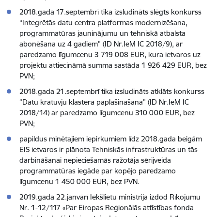
2018.gada 17.septembrī tika izsludināts slēgts konkurss
“Integrētās datu centra platformas modernizēšana,
programmatūras jauninājumu un tehniskā atbalsta
abonēšana uz 4 gadiem” (ID Nr.IeM IC 2018/9), ar
paredzamo līgumcenu 3 719 008 EUR, kura ietvaros uz
projektu attiecināmā summa sastāda 1 926 429 EUR, bez
PVN;
2018.gada 21.septembrī tika izsludināts atklāts konkurss
“Datu krātuvju klastera paplašināšana” (ID Nr.IeM IC
2018/14) ar paredzamo līgumcenu 310 000 EUR, bez
PVN;
papildus minētajiem iepirkumiem līdz 2018.gada beigām
EIS ietvaros ir plānota Tehniskās infrastruktūras un tās
darbināšanai nepieciešamās ražotāja sērijveida
programmatūras iegāde par kopējo paredzamo
līgumcenu 1 450 000 EUR, bez PVN.
2019.gada 22.janvārī Iekšlietu ministrija izdod Rīkojumu
Nr. 1-12/117 «Par Eiropas Reģionālās attīstības fonda