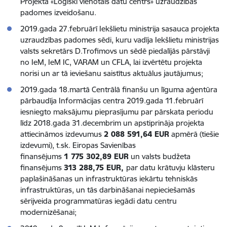
Projekta «Loģiski vienotais datu centrs» uzraudzības
padomes izveidošanu.
2019.gada 27.februārī Iekšlietu ministrija sasauca projekta
uzraudzības padomes sēdi, kuru vadīja Iekšlietu ministrijas
valsts sekretārs D.Trofimovs un sēdē piedalījās pārstāvji
no IeM, IeM IC, VARAM un CFLA, lai izvērtētu projekta
norisi un ar tā ieviešanu saistītus aktuālus jautājumus;
2019.gada 18.martā Centrālā finanšu un līguma aģentūra
pārbaudīja Informācijas centra 2019.gada 11.februārī
iesniegto maksājumu pieprasījumu par pārskata periodu
līdz 2018.gada 31.decembrim un apstiprināja projekta
attiecināmos izdevumus
2 088 591,64 EUR
apmērā (tiešie
izdevumi), t.sk. Eiropas Savienības
finansējums
1 775 302,89 EUR
un valsts budžeta
finansējums
313 288,75 EUR,
par datu krātuvju klāsteru
paplašināšanas un infrastruktūras iekārtu tehniskās
infrastruktūras, un tās darbināšanai nepieciešamās
sērijveida programmatūras iegādi datu centru
modernizēšanai;