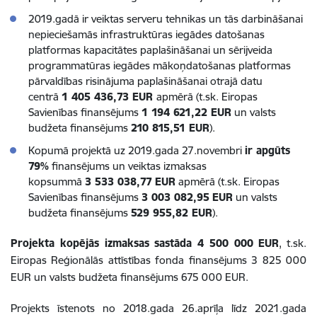
2019.gadā ir veiktas serveru tehnikas un tās darbināšanai
nepieciešamās infrastruktūras iegādes datošanas
platformas kapacitātes paplašināšanai un sērijveida
programmatūras iegādes mākoņdatošanas platformas
pārvaldības risinājuma paplašināšanai otrajā datu
centrā
1 405 436,73 EUR
apmērā (t.sk. Eiropas
Savienības finansējums
1 194 621,22 EUR
un valsts
budžeta finansējums
210 815,51 EUR
).
Kopumā projektā uz 2019.gada 27.novembri
ir apgūts
79%
finansējums un veiktas izmaksas
kopsummā
3 533 038,77
EUR
apmērā (t.sk. Eiropas
Savienības finansējums
3 003 082,95
EUR
un valsts
budžeta finansējums
529 955,82 EUR
).
Projekta kopējās izmaksas sastāda 4 500 000 EUR
, t.sk.
Eiropas Reģionālās attīstības fonda finansējums 3 825 000
EUR un valsts budžeta finansējums 675 000 EUR.
Projekts īstenots no 2018.gada 26.aprīļa līdz 2021.gada