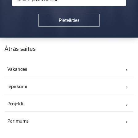
Kājene
Ātrās saites
Vakances
Iepirkumi
Projekti
Par mums