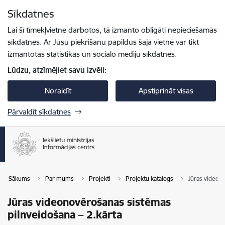
Pāriet uz lapas saturu
Sīkdatnes
Spied
lai meklētu
Enter
Lai šī tīmekļvietne darbotos, tā izmanto obligāti nepieciešamās
sīkdatnes. Ar Jūsu piekrišanu papildus šajā vietnē var tikt
izmantotas statistikas un sociālo mediju sīkdatnes.
Lūdzu, atzīmējiet savu izvēli:
Noraidīt
Apstiprināt visas
Pārvaldīt sīkdatnes
Sākums
Par mums
Projekti
Projektu katalogs
Jūras videon
Jūras videonovērošanas sistēmas
pilnveidošana – 2.kārta