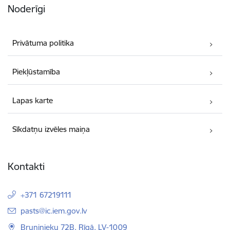
Noderīgi
Privātuma politika
Piekļūstamība
Lapas karte
Sīkdatņu izvēles maiņa
Kontakti
+371 67219111
E-pasts:
pasts@ic.iem.gov.lv
Bruņinieku 72B, Rīgā, LV-1009