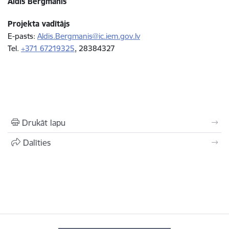
Aldis Bergmanis
Projekta vadītājs
E-pasts:
Aldis.Bergmanis@ic.iem.gov.lv
Tel.
+371 67219325
, 28384327
Drukāt lapu
Dalīties